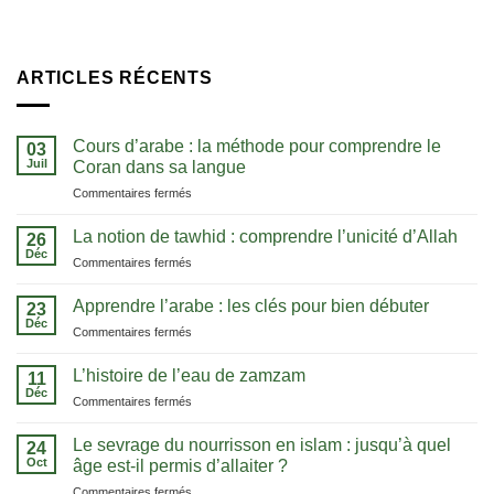
ARTICLES RÉCENTS
Cours d’arabe : la méthode pour comprendre le
03
Juil
Coran dans sa langue
sur
Commentaires fermés
Cours
d’arabe
La notion de tawhid : comprendre l’unicité d’Allah
26
:
Déc
sur
Commentaires fermés
la
La
méthode
notion
Apprendre l’arabe : les clés pour bien débuter
pour
23
de
Déc
comprendre
sur
Commentaires fermés
tawhid
le
Apprendre
:
Coran
l’arabe
L’histoire de l’eau de zamzam
comprendre
11
dans
:
Déc
l’unicité
sa
sur
Commentaires fermés
les
d’Allah
langue
L’histoire
clés
de
Le sevrage du nourrisson en islam : jusqu’à quel
pour
24
l’eau
Oct
bien
âge est-il permis d’allaiter ?
de
débuter
sur
Commentaires fermés
zamzam