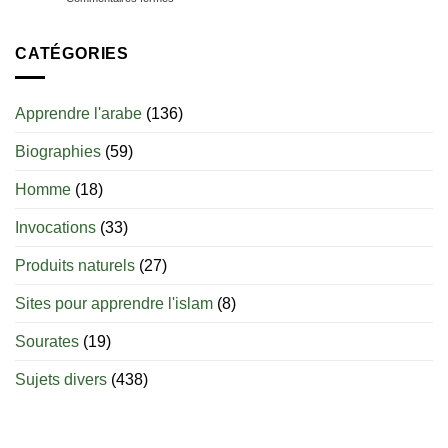
Le
sevrage
du
CATÉGORIES
nourrisson
en
islam
Apprendre l'arabe
(136)
:
jusqu’à
Biographies
(59)
quel
âge
est-
Homme
(18)
il
permis
Invocations
(33)
d’allaiter
?
Produits naturels
(27)
Sites pour apprendre l'islam
(8)
Sourates
(19)
Sujets divers
(438)