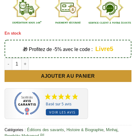
En stock
Livre5
🎁 Profitez de -5% avec le code :
quantité de La biographie du Prophète ﷺ (Ibn 
AJOUTER AU PANIER
Basé sur 5 avis
VOIR LES AVIS
Catégories :
Éditions des savants
,
Histoire & Biographie
,
Minhaj
,
Prophète Mohamed ﷺ