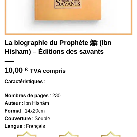
La biographie du Prophète ﷺ (Ibn
Hisham) – Éditions des savants
10,00
€
TVA compris
Caractéristiques :
Nombres de pages
: 230
Auteur
: Ibn Hishâm
Format
: 14x20cm
Couverture
: Souple
Langue
: Français