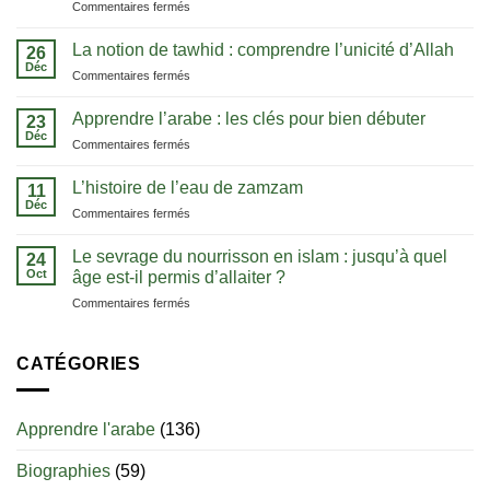
sur
Commentaires fermés
Cours
d’arabe
La notion de tawhid : comprendre l’unicité d’Allah
26
:
Déc
sur
Commentaires fermés
la
La
méthode
notion
Apprendre l’arabe : les clés pour bien débuter
pour
23
de
Déc
comprendre
sur
Commentaires fermés
tawhid
le
Apprendre
:
Coran
l’arabe
L’histoire de l’eau de zamzam
comprendre
11
dans
:
Déc
l’unicité
sa
sur
Commentaires fermés
les
d’Allah
langue
L’histoire
clés
de
Le sevrage du nourrisson en islam : jusqu’à quel
pour
24
l’eau
Oct
bien
âge est-il permis d’allaiter ?
de
débuter
sur
Commentaires fermés
zamzam
Le
sevrage
du
CATÉGORIES
nourrisson
en
islam
Apprendre l'arabe
(136)
:
jusqu’à
Biographies
(59)
quel
âge