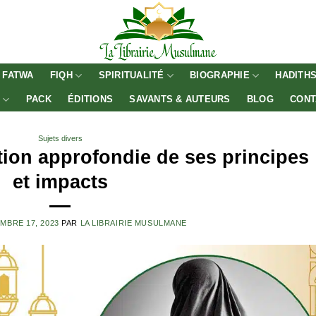
FATWA
FIQH
SPIRITUALITÉ
BIOGRAPHIE
HADITH
E
PACK
ÉDITIONS
SAVANTS & AUTEURS
BLOG
CONT
Sujets divers
tion approfondie de ses principes
et impacts
MBRE 17, 2023
PAR
LA LIBRAIRIE MUSULMANE