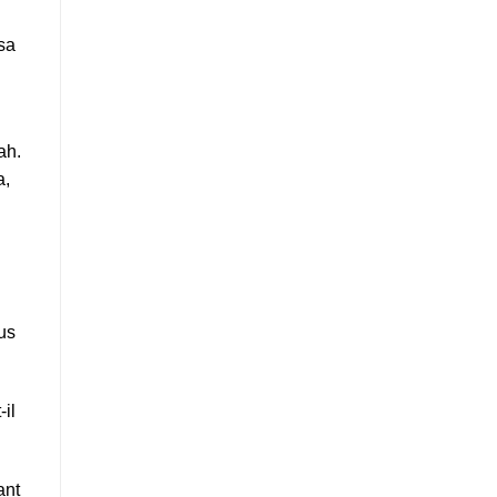
sa
ah.
a,
us
-il
ant