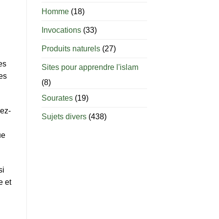
âge
est-
Homme
(18)
il
permis
Invocations
(33)
d’allaiter
?
Produits naturels
(27)
es
Sites pour apprendre l'islam
les
(8)
Sourates
(19)
ez-
Sujets divers
(438)
ue
si
e et