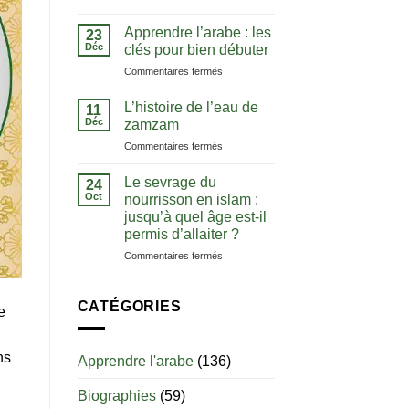
La
comprendre
notion
le
Apprendre l’arabe : les
23
de
Coran
Déc
clés pour bien débuter
tawhid
dans
sur
Commentaires fermés
:
sa
Apprendre
comprendre
langue
l’arabe
l’unicité
L’histoire de l’eau de
11
:
d’Allah
Déc
zamzam
les
sur
Commentaires fermés
clés
L’histoire
pour
de
bien
Le sevrage du
24
l’eau
débuter
Oct
nourrisson en islam :
de
jusqu’à quel âge est-il
zamzam
permis d’allaiter ?
sur
Commentaires fermés
Le
sevrage
du
CATÉGORIES
e
nourrisson
en
islam
ns
Apprendre l'arabe
(136)
:
jusqu’à
Biographies
(59)
quel