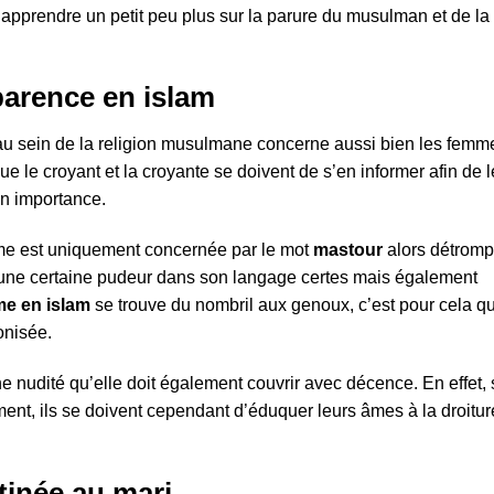
 apprendre un petit peu plus sur la parure du musulman et de la
parence en islam
e au sein de la religion musulmane concerne aussi bien les femm
e le croyant et la croyante se doivent de s’en informer afin de 
son importance.
mme est uniquement concernée par le mot
mastour
alors détromp
 une certaine pudeur dans son langage certes mais également
me en islam
se trouve du nombril aux genoux, c’est pour cela q
onisée.
nudité qu’elle doit également couvrir avec décence. En effet, 
ment, ils se doivent cependant d’éduquer leurs âmes à la droitur
tinée au mari