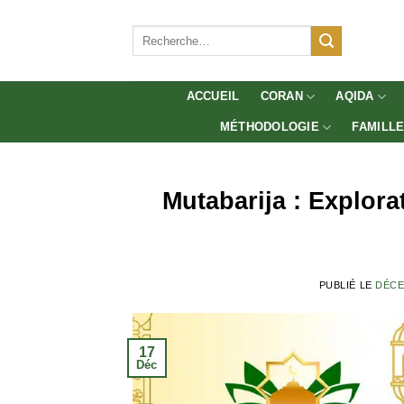
Aller
au
Recherche
pour :
contenu
ACCUEIL
CORAN
AQIDA
MÉTHODOLOGIE
FAMILL
Mutabarija : Explora
PUBLIÉ LE
DÉCE
17
Déc