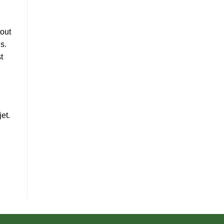
tout
s.
t
et.