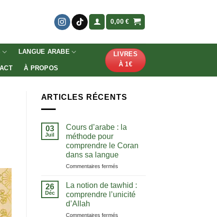
0,00
€
S
LANGUE ARABE
LIVRES
À 1€
ACT
À PROPOS
ARTICLES RÉCENTS
Cours d’arabe : la
03
Juil
méthode pour
comprendre le Coran
dans sa langue
sur
Commentaires fermés
Cours
d’arabe
La notion de tawhid :
26
:
Déc
comprendre l’unicité
la
d’Allah
méthode
sur
Commentaires fermés
pour