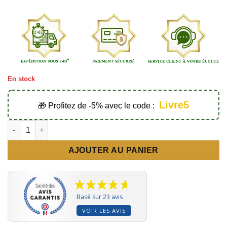
En stock
Livre5
🎁 Profitez de -5% avec le code :
quantité de Le voile de la femme musulmane et son vêtement de 
AJOUTER AU PANIER
Basé sur 23 avis
VOIR LES AVIS