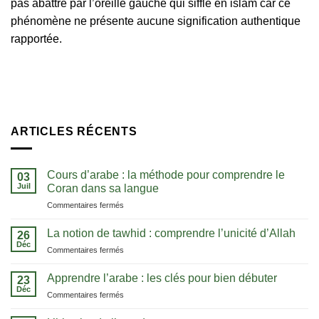
pas abattre par l’oreille gauche qui siffle en islam car ce
phénomène ne présente aucune signification authentique
rapportée.
ARTICLES RÉCENTS
Cours d’arabe : la méthode pour comprendre le
03
Juil
Coran dans sa langue
sur
Commentaires fermés
Cours
d’arabe
La notion de tawhid : comprendre l’unicité d’Allah
26
:
Déc
sur
Commentaires fermés
la
La
méthode
notion
Apprendre l’arabe : les clés pour bien débuter
pour
23
de
Déc
comprendre
sur
Commentaires fermés
tawhid
le
Apprendre
:
Coran
l’arabe