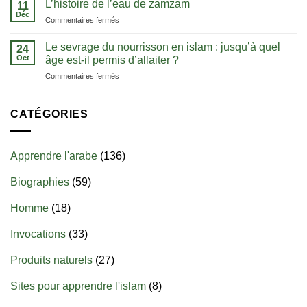
L’histoire de l’eau de zamzam
comprendre
11
dans
:
Déc
l’unicité
sa
sur
Commentaires fermés
les
d’Allah
langue
L’histoire
clés
de
Le sevrage du nourrisson en islam : jusqu’à quel
pour
24
l’eau
Oct
bien
âge est-il permis d’allaiter ?
de
débuter
sur
Commentaires fermés
zamzam
Le
sevrage
du
CATÉGORIES
nourrisson
en
islam
Apprendre l'arabe
(136)
:
jusqu’à
Biographies
(59)
quel
âge
est-
Homme
(18)
il
permis
Invocations
(33)
d’allaiter
?
Produits naturels
(27)
Sites pour apprendre l'islam
(8)