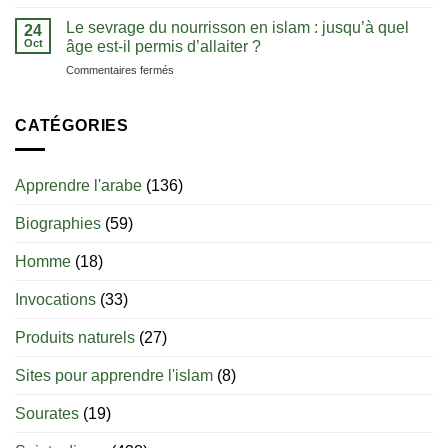
langue
L’histoire
clés
de
Le sevrage du nourrisson en islam : jusqu’à quel
pour
24
l’eau
Oct
bien
âge est-il permis d’allaiter ?
de
débuter
sur
Commentaires fermés
zamzam
Le
sevrage
du
CATÉGORIES
nourrisson
en
islam
Apprendre l'arabe
(136)
:
jusqu’à
Biographies
(59)
quel
âge
est-
Homme
(18)
il
permis
Invocations
(33)
d’allaiter
?
Produits naturels
(27)
Sites pour apprendre l'islam
(8)
Sourates
(19)