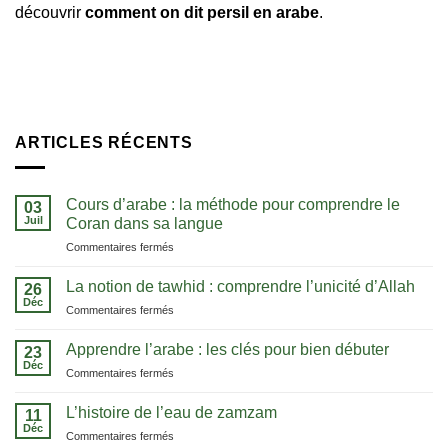
découvrir
comment on dit persil en arabe
.
ARTICLES RÉCENTS
Cours d’arabe : la méthode pour comprendre le
03
Juil
Coran dans sa langue
sur
Commentaires fermés
Cours
d’arabe
La notion de tawhid : comprendre l’unicité d’Allah
26
:
Déc
sur
Commentaires fermés
la
La
méthode
notion
Apprendre l’arabe : les clés pour bien débuter
pour
23
de
Déc
comprendre
sur
Commentaires fermés
tawhid
le
Apprendre
:
Coran
l’arabe
L’histoire de l’eau de zamzam
comprendre
11
dans
:
Déc
l’unicité
sa
sur
Commentaires fermés
les
d’Allah