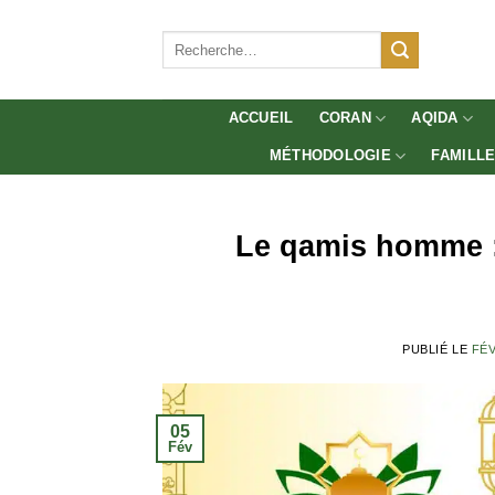
Aller
au
Recherche
pour :
contenu
ACCUEIL
CORAN
AQIDA
MÉTHODOLOGIE
FAMILL
Le qamis homme : 
PUBLIÉ LE
FÉV
05
Fév