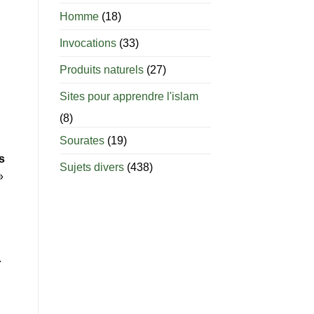
âge
est-
Homme
(18)
il
permis
Invocations
(33)
d’allaiter
?
Produits naturels
(27)
Sites pour apprendre l'islam
(8)
Sourates
(19)
s
Sujets divers
(438)
»
.