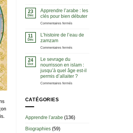
La
comprendre
notion
le
Apprendre l’arabe : les
23
de
Coran
Déc
clés pour bien débuter
tawhid
dans
sur
Commentaires fermés
:
sa
Apprendre
comprendre
langue
l’arabe
l’unicité
L’histoire de l’eau de
11
:
d’Allah
Déc
zamzam
les
sur
Commentaires fermés
clés
L’histoire
pour
de
bien
Le sevrage du
24
l’eau
débuter
Oct
nourrisson en islam :
de
jusqu’à quel âge est-il
zamzam
permis d’allaiter ?
sur
Commentaires fermés
Le
sevrage
du
CATÉGORIES
ans
nourrisson
en
çon
islam
is.
Apprendre l'arabe
(136)
:
jusqu’à
Biographies
(59)
quel