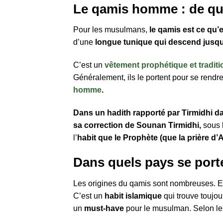
Le qamis homme : de quoi
Pour les musulmans,
le
qamis est ce qu’e
d’une
longue tunique qui descend jusqu
C’est un
vêtement prophétique et traditi
Généralement, ils le portent pour se rend
homme
.
Dans un hadith rapporté par Tirmidhi d
sa correction de Sounan Tirmidhi,
sous l
l’
habit que le Prophète (que la prière d’Al
Dans quels pays se port
Les origines du qamis sont nombreuses. E
C’est un
habit islamique
qui trouve toujou
un
must-have
pour le musulman. Selon les