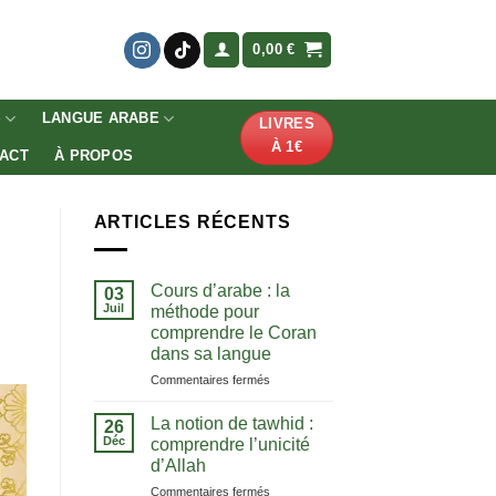
0,00
€
S
LANGUE ARABE
LIVRES
À 1€
ACT
À PROPOS
ARTICLES RÉCENTS
Cours d’arabe : la
03
Juil
méthode pour
comprendre le Coran
dans sa langue
sur
Commentaires fermés
Cours
d’arabe
La notion de tawhid :
26
:
Déc
comprendre l’unicité
la
d’Allah
méthode
sur
Commentaires fermés
pour