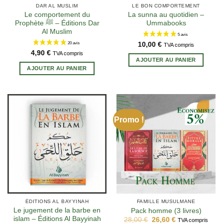
DAR AL MUSLIM
LE BON COMPORTEMENT
Le comportement du
La sunna au quotidien –
Prophète ﷺ – Éditions Dar
Ummabooks
Al Muslim
10,00
€
TVA compris
4,90
€
TVA compris
AJOUTER AU PANIER
AJOUTER AU PANIER
Promo !
ÉDITIONS AL BAYYINAH
FAMILLE MUSULMANE
Le jugement de la barbe en
Pack homme (3 livres)
islam – Éditions Al Bayyinah
Le
Le
28,00
€
26,60
€
TVA compris