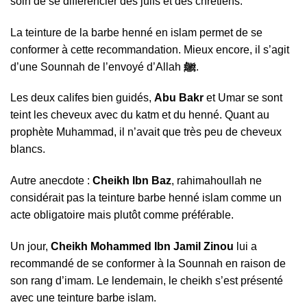
soin de se différencier des juifs et des chrétiens.
La teinture de la barbe henné en islam permet de se
conformer à cette recommandation. Mieux encore, il s’agit
d’une Sounnah de l’envoyé d’Allah
ﷺ
.
Les deux califes bien guidés,
Abu Bakr
et Umar se sont
teint les cheveux avec du katm et du henné. Quant au
prophète Muhammad, il n’avait que très peu de cheveux
blancs.
Autre anecdote :
Cheikh Ibn Baz
, rahimahoullah ne
considérait pas la teinture barbe henné islam comme un
acte obligatoire mais plutôt comme préférable.
Un jour,
Cheikh Mohammed Ibn Jamil Zinou
lui a
recommandé de se conformer à la Sounnah en raison de
son rang d’imam. Le lendemain, le cheikh s’est présenté
avec une teinture barbe islam.