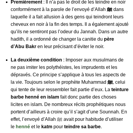
Premièrement
: Il n’a pas le droit de les teindre en noir
conformément à la parole de l’envoyé d’Allah
ﷺ
dans
laquelle il a fait allusion à des gens qui teindront leurs
cheveux en noir à la fin des temps. Il a également ajouté
qu’ils ne sentiront pas l’odeur du Jannah. Dans un autre
hadith, il a ordonné de changer la canitie du
père
d’Abu Bakr
en leur précisant d’éviter le noir.
La deuxième condition
: Imposer aux musulmans de
ne pas imiter les polythéistes, les imprudents et les
dépravés. Ce principe s’applique à tous les aspects de
la vie. Toujours selon le prophète Muhammad
ﷺ
, celui
qui tente de leur ressembler fait partie d’eux. La
teinture
barbe henné en islam
fait donc partie des choses
licites en islam. De nombreux récits prophétiques nous
portent d’ailleurs à croire qu’il s’agit d’une Sounnah. En
effet, l’envoyé d’Allah ﷺ avait pour habitude d’utiliser
le
henné
et le
katm
pour
teindre sa barbe
.