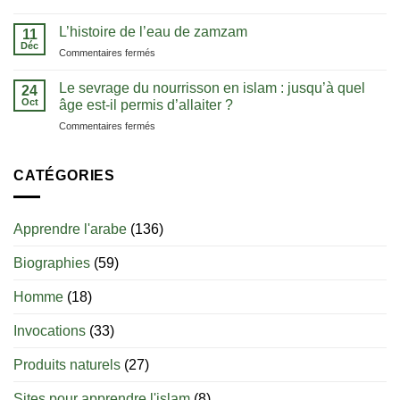
le
Apprendre
:
Coran
l’arabe
L’histoire de l’eau de zamzam
comprendre
11
dans
:
Déc
l’unicité
sa
sur
Commentaires fermés
les
d’Allah
langue
L’histoire
clés
de
Le sevrage du nourrisson en islam : jusqu’à quel
pour
24
l’eau
Oct
bien
âge est-il permis d’allaiter ?
de
débuter
sur
Commentaires fermés
zamzam
Le
sevrage
du
CATÉGORIES
nourrisson
en
islam
Apprendre l'arabe
(136)
:
jusqu’à
Biographies
(59)
quel
âge
est-
Homme
(18)
il
permis
Invocations
(33)
d’allaiter
?
Produits naturels
(27)
Sites pour apprendre l'islam
(8)