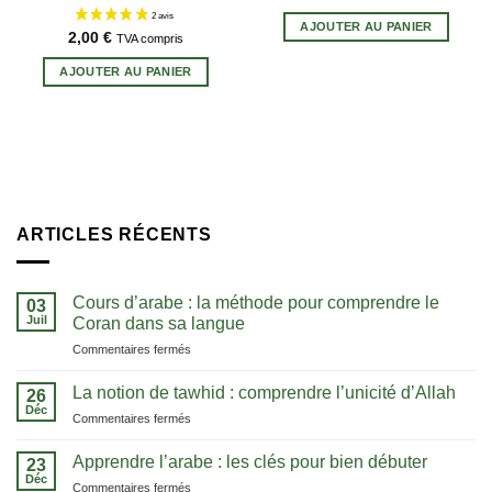
prix
prix
initial
actuel
AJOUTER AU PANIER
était :
est :
2,00
€
TVA compris
28,00 €.
26,60 €.
AJOUTER AU PANIER
ARTICLES RÉCENTS
Cours d’arabe : la méthode pour comprendre le
03
Juil
Coran dans sa langue
sur
Commentaires fermés
Cours
d’arabe
La notion de tawhid : comprendre l’unicité d’Allah
26
:
Déc
sur
Commentaires fermés
la
La
méthode
notion
Apprendre l’arabe : les clés pour bien débuter
pour
23
de
Déc
comprendre
sur
Commentaires fermés
tawhid