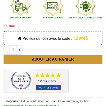
En stock
Livre5
🎁 Profitez de -5% avec le code :
quantité de Le jugement de la barbe en islam - Éditions Al Bay
AJOUTER AU PANIER
Basé sur 2 avis
VOIR LES AVIS
Catégories :
Éditions Al Bayyinah
,
Famille musulmane
,
Le bon
comportement
,
Livre de poche islamique