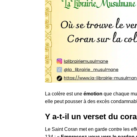
La colère est une
émotion
que chaque mus
elle peut pousser à des excès condamnabl
Y a-t-il un verset du cora
Le Saint Coran met en garde contre les eff
134 : «
Empressez-vous vers le pardon de