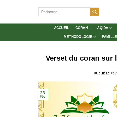
Aller
au
Recherche
pour :
contenu
ACCUEIL
CORAN
AQIDA
MÉTHODOLOGIE
FAMILL
Verset du coran sur l
PUBLIÉ LE
FÉV
23
Fév