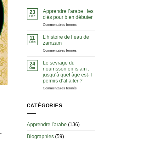
La
comprendre
notion
le
Apprendre l’arabe : les
23
de
Coran
Déc
clés pour bien débuter
tawhid
dans
sur
Commentaires fermés
:
sa
Apprendre
comprendre
langue
l’arabe
l’unicité
L’histoire de l’eau de
11
:
d’Allah
Déc
zamzam
les
sur
Commentaires fermés
clés
L’histoire
pour
de
bien
Le sevrage du
24
l’eau
débuter
Oct
nourrisson en islam :
de
jusqu’à quel âge est-il
zamzam
permis d’allaiter ?
sur
Commentaires fermés
Le
sevrage
du
CATÉGORIES
nourrisson
en
islam
Apprendre l'arabe
(136)
:
jusqu’à
-
Biographies
(59)
quel