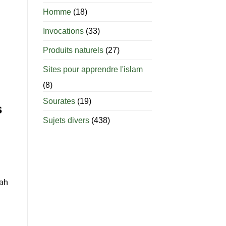
âge
est-
Homme
(18)
il
permis
Invocations
(33)
d’allaiter
?
Produits naturels
(27)
Sites pour apprendre l'islam
(8)
Sourates
(19)
s
Sujets divers
(438)