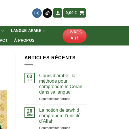
0,00
€
S
LANGUE ARABE
LIVRES
À 1€
ACT
À PROPOS
ARTICLES RÉCENTS
Cours d’arabe : la
03
Juil
méthode pour
comprendre le Coran
dans sa langue
sur
Commentaires fermés
Cours
d’arabe
La notion de tawhid :
26
:
Déc
comprendre l’unicité
la
d’Allah
méthode
sur
Commentaires fermés
pour