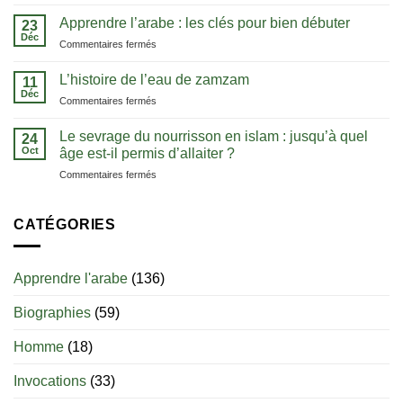
La
méthode
notion
Apprendre l’arabe : les clés pour bien débuter
pour
23
de
Déc
comprendre
sur
Commentaires fermés
tawhid
le
Apprendre
:
Coran
l’arabe
L’histoire de l’eau de zamzam
comprendre
11
dans
:
Déc
l’unicité
sa
sur
Commentaires fermés
les
d’Allah
langue
L’histoire
clés
de
Le sevrage du nourrisson en islam : jusqu’à quel
pour
24
l’eau
Oct
bien
âge est-il permis d’allaiter ?
de
débuter
sur
Commentaires fermés
zamzam
Le
sevrage
du
CATÉGORIES
nourrisson
en
islam
Apprendre l'arabe
(136)
:
jusqu’à
Biographies
(59)
quel
âge
est-
Homme
(18)
il
permis
Invocations
(33)
d’allaiter
?