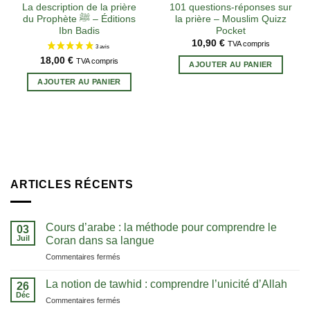
La description de la prière
101 questions-réponses sur
du Prophète ﷺ – Éditions
la prière – Mouslim Quizz
Ibn Badis
Pocket
10,90
€
TVA compris
18,00
€
TVA compris
AJOUTER AU PANIER
AJOUTER AU PANIER
ARTICLES RÉCENTS
Cours d’arabe : la méthode pour comprendre le
03
Juil
Coran dans sa langue
sur
Commentaires fermés
Cours
d’arabe
La notion de tawhid : comprendre l’unicité d’Allah
26
:
Déc
sur
Commentaires fermés
la