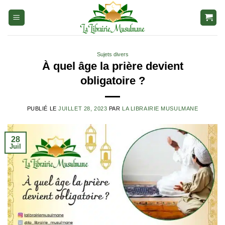
Aller
au
contenu
Sujets divers
À quel âge la prière devient
obligatoire ?
PUBLIÉ LE
JUILLET 28, 2023
PAR
LA LIBRAIRIE MUSULMANE
28
Juil