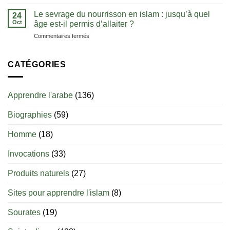
langue
L’histoire
clés
de
Le sevrage du nourrisson en islam : jusqu’à quel
pour
24
l’eau
Oct
bien
âge est-il permis d’allaiter ?
de
débuter
sur
Commentaires fermés
zamzam
Le
sevrage
du
CATÉGORIES
nourrisson
en
islam
Apprendre l'arabe
(136)
:
jusqu’à
Biographies
(59)
quel
âge
est-
Homme
(18)
il
permis
Invocations
(33)
d’allaiter
?
Produits naturels
(27)
Sites pour apprendre l'islam
(8)
Sourates
(19)