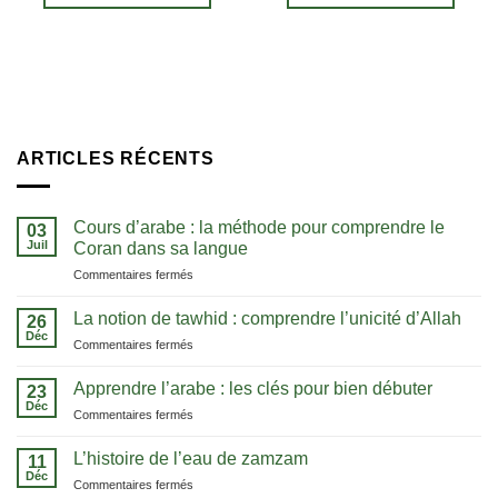
ARTICLES RÉCENTS
Cours d’arabe : la méthode pour comprendre le
03
Juil
Coran dans sa langue
sur
Commentaires fermés
Cours
d’arabe
La notion de tawhid : comprendre l’unicité d’Allah
26
:
Déc
sur
Commentaires fermés
la
La
méthode
notion
Apprendre l’arabe : les clés pour bien débuter
pour
23
de
Déc
comprendre
sur
Commentaires fermés
tawhid
le
Apprendre
:
Coran
l’arabe
L’histoire de l’eau de zamzam
comprendre
11
dans
:
Déc
l’unicité
sa
sur
Commentaires fermés
les
d’Allah