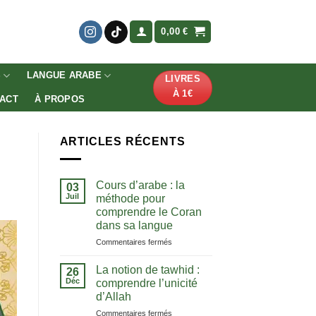
0,00
€
S
LANGUE ARABE
LIVRES
À 1€
ACT
À PROPOS
ARTICLES RÉCENTS
Cours d’arabe : la
03
Juil
méthode pour
comprendre le Coran
dans sa langue
sur
Commentaires fermés
Cours
d’arabe
La notion de tawhid :
26
:
Déc
comprendre l’unicité
la
d’Allah
méthode
sur
Commentaires fermés
pour