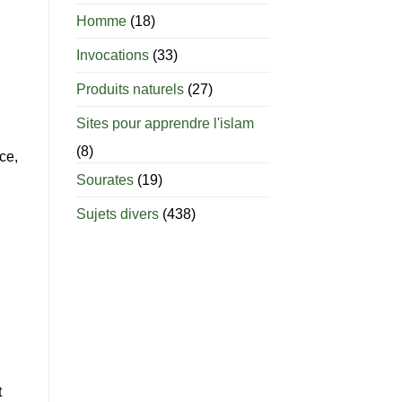
âge
est-
Homme
(18)
il
permis
Invocations
(33)
d’allaiter
?
Produits naturels
(27)
Sites pour apprendre l'islam
(8)
ce,
Sourates
(19)
Sujets divers
(438)
t