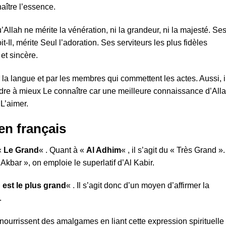
aître l’essence.
Allah ne mérite la vénération, ni la grandeur, ni la majesté. Se
it-Il, mérite Seul l’adoration. Ses serviteurs les plus fidèles
et sincère.
r la langue et par les membres qui commettent les actes. Aussi, i
dre à mieux Le connaître car une meilleure connaissance d’All
 L’aimer.
en français
«
Le Grand
« . Quant à «
Al Adhim
« , il s’agit du « Très Grand ».
u
Akbar », on emploie le superlatif d’Al Kabir.
 est le plus grand
« . Il s’agit donc d’un moyen d’affirmer la
.
 nourrissent des amalgames en liant cette expression spirituelle