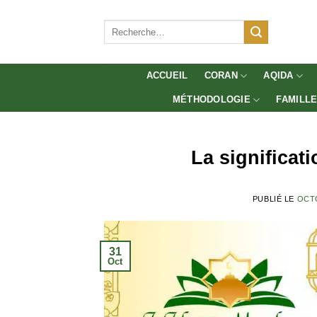
Aller
au
Recherche
pour :
contenu
ACCUEIL
CORAN
AQIDA
MÉTHODOLOGIE
FAMILL
La significat
PUBLIÉ LE
OCTO
31
Oct