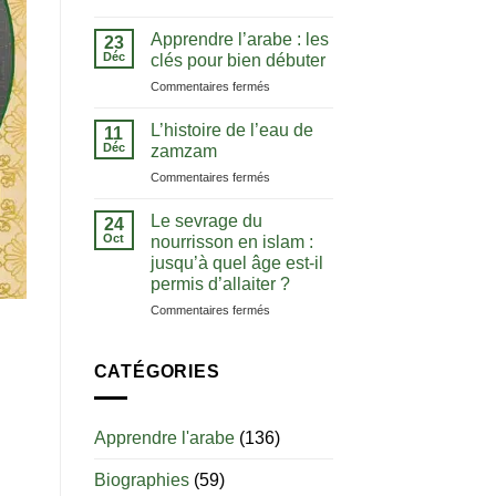
La
comprendre
notion
le
Apprendre l’arabe : les
23
de
Coran
Déc
clés pour bien débuter
tawhid
dans
sur
Commentaires fermés
:
sa
Apprendre
comprendre
langue
l’arabe
l’unicité
L’histoire de l’eau de
11
:
d’Allah
Déc
zamzam
les
sur
Commentaires fermés
clés
L’histoire
pour
de
bien
Le sevrage du
24
l’eau
débuter
Oct
nourrisson en islam :
de
jusqu’à quel âge est-il
zamzam
permis d’allaiter ?
sur
Commentaires fermés
Le
sevrage
du
CATÉGORIES
nourrisson
en
islam
Apprendre l'arabe
(136)
:
jusqu’à
Biographies
(59)
quel