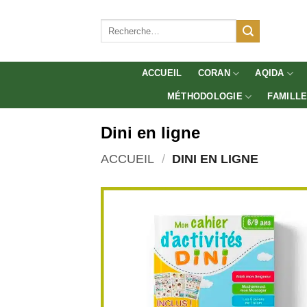
Aller
au
Recherche
pour :
contenu
ACCUEIL
CORAN
AQIDA
MÉTHODOLOGIE
FAMILL
Dini en ligne
ACCUEIL
/
DINI EN LIGNE