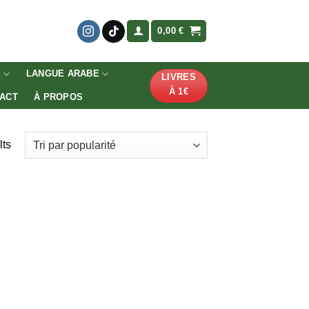
0,00
€
S
LANGUE ARABE
LIVRES
À 1€
ACT
À PROPOS
lts