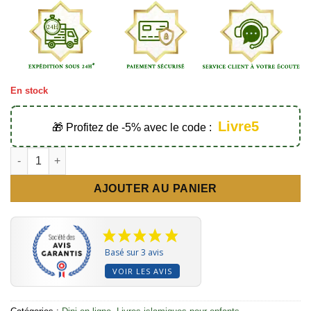
En stock
Livre5
🎁 Profitez de -5% avec le code :
quantité de Mon cahier d’activités Dini 6-9 ans - Éditions Dini e
AJOUTER AU PANIER
Basé sur 3 avis
VOIR LES AVIS