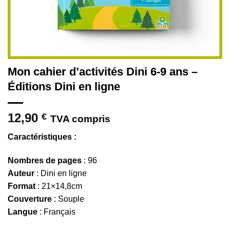
Mon cahier d’activités Dini 6-9 ans –
Éditions Dini en ligne
12,90
€
TVA compris
Caractéristiques :
Nombres de pages
: 96
Auteur
: Dini en ligne
Format
: 21×14,8cm
Couverture
: Souple
Langue
: Français