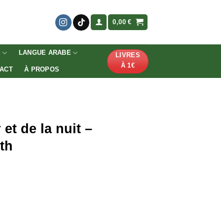
0,00
€
S
LANGUE ARABE
LIVRES
À 1€
ACT
À PROPOS
 et de la nuit –
th