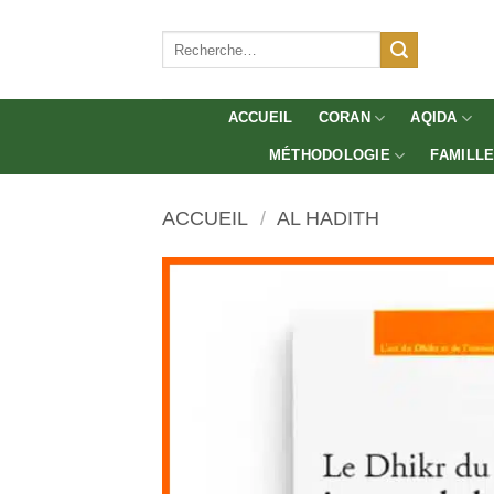
Aller
au
Recherche
pour :
contenu
ACCUEIL
CORAN
AQIDA
MÉTHODOLOGIE
FAMILL
ACCUEIL
/
AL HADITH