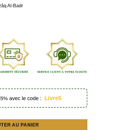
zâq Al-Badr
Livre5
 -5% avec le code :
de la nuit - Éditions Al hadith
TER AU PANIER