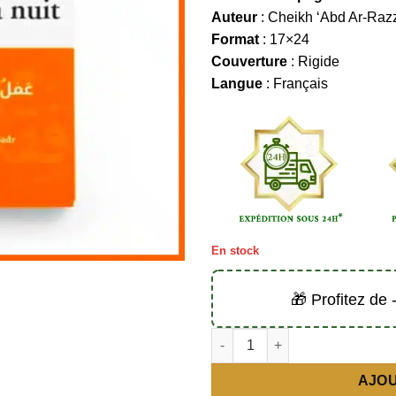
Auteur
: Cheikh ‘Abd Ar-Raz
Format
: 17×24
Couverture
: Rigide
Langue
: Français
En stock
🎁 Profitez de
quantité de Le dhikr du jour et 
AJOU