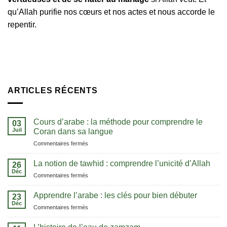
qu’Allah purifie nos cœurs et nos actes et nous accorde le
repentir.
ARTICLES RÉCENTS
Cours d’arabe : la méthode pour comprendre le
03
Juil
Coran dans sa langue
sur
Commentaires fermés
Cours
d’arabe
La notion de tawhid : comprendre l’unicité d’Allah
26
:
Déc
sur
Commentaires fermés
la
La
méthode
notion
Apprendre l’arabe : les clés pour bien débuter
pour
23
de
Déc
comprendre
sur
Commentaires fermés
tawhid
le
Apprendre
:
Coran
l’arabe
comprendre