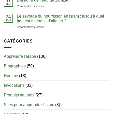
L’histoire de l’eau de zamzam
11
dans
:
Déc
l’unicité
sa
sur
Commentaires fermés
les
d’Allah
langue
L’histoire
clés
de
Le sevrage du nourrisson en islam : jusqu’à quel
pour
24
l’eau
Oct
bien
âge est-il permis d’allaiter ?
de
débuter
sur
Commentaires fermés
zamzam
Le
sevrage
du
CATÉGORIES
nourrisson
en
islam
Apprendre l'arabe
(136)
:
jusqu’à
Biographies
(59)
quel
âge
est-
Homme
(18)
il
permis
Invocations
(33)
d’allaiter
?
Produits naturels
(27)
Sites pour apprendre l'islam
(8)