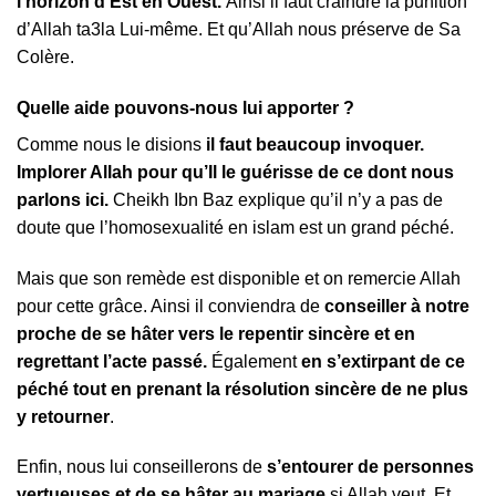
l’horizon d’Est en Ouest.
Ainsi il faut craindre la punition
d’Allah ta3la Lui-même. Et qu’Allah nous préserve de Sa
Colère.
Quelle aide pouvons-nous lui apporter ?
Comme nous le disions
il faut beaucoup invoquer.
Implorer Allah pour qu’Il le guérisse de ce dont nous
parlons ici.
Cheikh Ibn Baz explique qu’il n’y a pas de
doute que l’homosexualité en islam est un grand péché.
Mais que son remède est disponible et on remercie Allah
pour cette grâce. Ainsi il conviendra de
conseiller à notre
proche de se hâter vers le repentir sincère et en
regrettant l’acte passé.
Également
en s’extirpant de ce
péché tout en prenant la résolution sincère de ne plus
y retourner
.
Enfin, nous lui conseillerons de
s’entourer de personnes
vertueuses et de se hâter au mariage
si Allah veut. Et