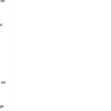
 on
ut
a en
ge