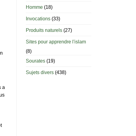
âge
est-
Homme
(18)
il
permis
Invocations
(33)
d’allaiter
?
Produits naturels
(27)
Sites pour apprendre l'islam
(8)
on
Sourates
(19)
Sujets divers
(438)
s a
ous
t