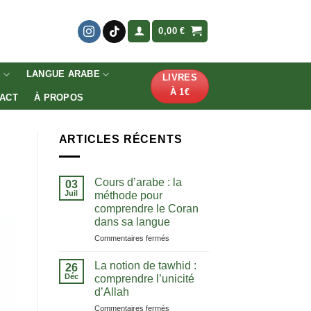
0,00
€
S
LANGUE ARABE
LIVRES
À 1€
ACT
À PROPOS
ARTICLES RÉCENTS
Cours d’arabe : la
03
Juil
méthode pour
comprendre le Coran
dans sa langue
sur
Commentaires fermés
Cours
d’arabe
La notion de tawhid :
26
:
Déc
comprendre l’unicité
la
d’Allah
méthode
sur
Commentaires fermés
pour