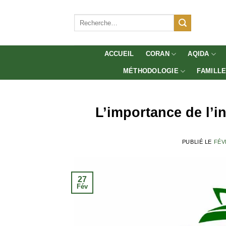
Aller
au
Recherche
pour :
contenu
ACCUEIL
CORAN
AQIDA
MÉTHODOLOGIE
FAMILL
L’importance de l’i
PUBLIÉ LE
FÉV
27
Fév