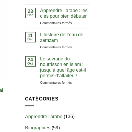
La
comprendre
notion
le
Apprendre l’arabe : les
23
de
Coran
Déc
clés pour bien débuter
tawhid
dans
sur
Commentaires fermés
:
sa
Apprendre
comprendre
langue
l’arabe
l’unicité
L’histoire de l’eau de
11
:
d’Allah
Déc
zamzam
les
sur
Commentaires fermés
clés
L’histoire
pour
de
bien
Le sevrage du
24
l’eau
débuter
Oct
nourrisson en islam :
de
jusqu’à quel âge est-il
zamzam
permis d’allaiter ?
sur
Commentaires fermés
Le
al
sevrage
du
CATÉGORIES
nourrisson
en
islam
Apprendre l'arabe
(136)
:
jusqu’à
Biographies
(59)
quel