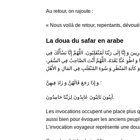
Au retour, on rajoute :
« Nous voilà de retour, repentants, dévoué
La doua du safar en arabe
ينَ وَ إِنَّا إِلَى رَبِّنَا لَمُنْقَلِبُونَ، اللَّهُمَّ إِنَّا نَسْأَلُكَ فِي
َا وَ اطْوِ عَنَّا بُعْدَهُ، اللَّهُمَّ أَنْتَ الصَّاحِبُ فِي السَّفَرِ
وَ إِذَا رَجَعَ قَالَهُنَّ وَ زَادَ فِيهِنَّ :
آيِبُونَ تَائِبُونَ عَابِدُونَ لِرَبِّنَا حَامِدُونَ.
Les invocations occupent une place plus q
aussi bien pour évoquer les anciens peuple
L’invocation voyageur représente une doua 