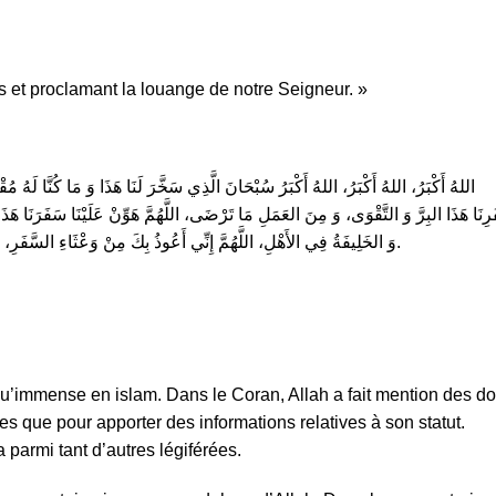
s et proclamant la louange de notre Seigneur. »
اللهُ أَكْبَرُ، اللهُ أَكْبَرُ، اللهُ أَكْبَرُ سُبْحَانَ الَّذِي سَخَّرَ لَنَا هَذَا وَ مَا كُنَّا لَهُ مُقْرِنِ
رِنَا هَذَا البِرَّ وَ التَّقْوَى، وَ مِنَ العَمَلِ مَا تَرْضَى، اللَّهُمَّ هَوِّنْ عَلَيْنَا سَفَرَنَا هَذ
وَ الخَلِيفَةُ فِي الأَهْلِ، اللَّهُمَّ إِنِّي أَعُوذُ بِكَ مِنْ وَعْثَاءِ السَّفَرِ، وَ كآبَةِ المَنْظَرِ وَ سُوءِ المُنْقَلَبِ فِي المَالِ وَ الأَهْلِ.
u’immense en islam. Dans le Coran, Allah a fait mention des d
s que pour apporter des informations relatives à son statut.
parmi tant d’autres légiférées.