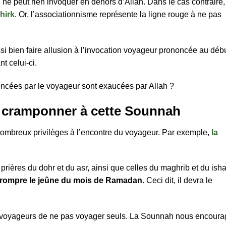
 ne peut rien invoquer en dehors d’Allah. Dans le cas contraire,
hirk
. Or, l’associationnisme représente la ligne rouge à ne pas
si bien faire allusion à l’invocation voyageur prononcée au déb
t celui-ci.
oncées par le voyageur sont exaucées par Allah ?
e cramponner à cette Sounnah
nombreux privilèges à l’encontre du voyageur. Par exemple,
la
 prières du dohr et du asr, ainsi que celles du maghrib et du ish
rompre le jeûne du mois de Ramadan
. Ceci dit, il devra le
 voyageurs de ne pas voyager seuls. La Sounnah nous encoura