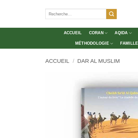
Aller
au
Recherche
pour :
contenu
ACCUEIL
CORAN
AQIDA
MÉTHODOLOGIE
FAMILL
ACCUEIL
/
DAR AL MUSLIM