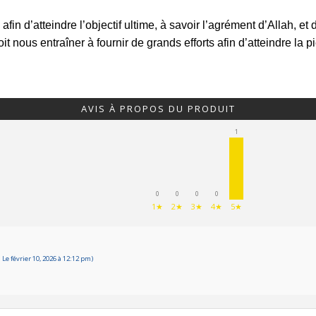
fin d’atteindre l’objectif ultime, à savoir l’agrément d’Allah, et 
t nous entraîner à fournir de grands efforts afin d’atteindre la pi
AVIS À PROPOS DU PRODUIT
1
0
0
0
0
1★
2★
3★
4★
5★
Le février 10, 2026 à 12:12 pm)