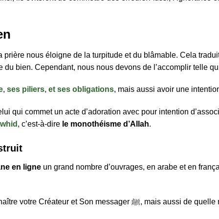
en
 prière nous éloigne de la turpitude et du blâmable. Cela trad
e du bien. Cependant, nous nous devons de l’accomplir telle qu’i
e, ses piliers, et ses obligations
, mais aussi avoir une intentio
elui qui commet un acte d’adoration avec pour intention d’assoc
whid
, c’est-à-dire
le monothéisme d’Allah
.
truit
ne en ligne
un grand nombre d’ouvrages, en arabe et en françai
er ﷺ, mais aussi de quelle manière vous devez vous acquitter de vos