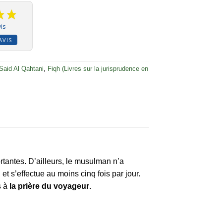
is
AVIS
Said Al Qahtani
,
Fiqh (Livres sur la jurisprudence en
ortantes. D’ailleurs, le musulman n’a
t s’effectue au moins cinq fois par jour.
s à
la prière du voyageur
.