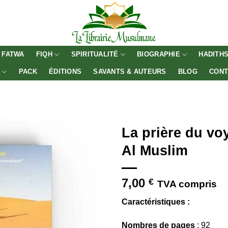
FATWA
FIQH
SPIRITUALITÉ
BIOGRAPHIE
HADITH
E
PACK
ÉDITIONS
SAVANTS & AUTEURS
BLOG
CONT
La prière du vo
Al Muslim
7,00
€
TVA compris
Caractéristiques :
Nombres de pages
: 92