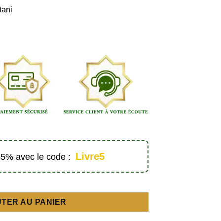
tani
Livre5
 -5% avec le code :
eur - Éditions Dar Al Muslim
TER AU PANIER