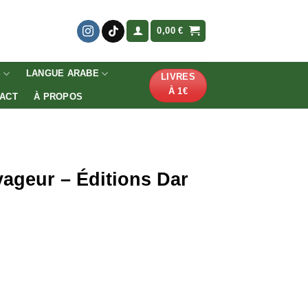
0,00
€
S
LANGUE ARABE
LIVRES
À 1€
ACT
À PROPOS
yageur – Éditions Dar