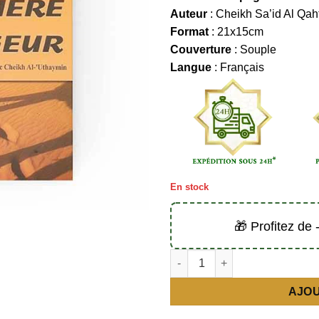
Auteur
: Cheikh Sa’id Al Qah
Format
: 21x15cm
Couverture
: Souple
Langue
: Français
En stock
🎁 Profitez de
quantité de La prière du voyag
AJOU