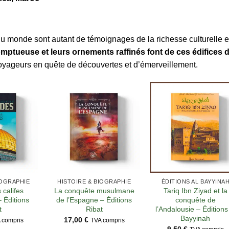
u monde sont autant de témoignages de la richesse culturelle e
omptueuse et leurs ornements raffinés font de ces édifices 
oyageurs en quête de découvertes et d’émerveillement.
IOGRAPHIE
HISTOIRE & BIOGRAPHIE
ÉDITIONS AL BAYYINA
 califes
La conquête musulmane
Tariq Ibn Ziyad et la
 Éditions
de l’Espagne – Éditions
conquête de
t
Ribat
l’Andalousie – Éditions
Bayyinah
17,00
€
 compris
TVA compris
9,50
€