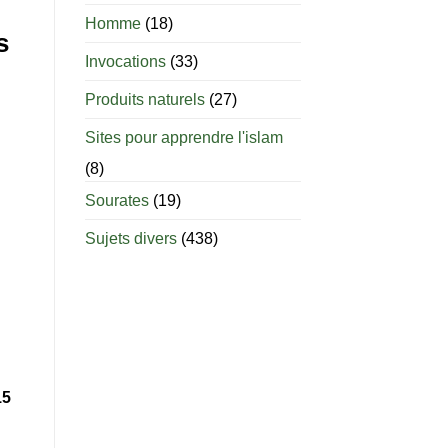
âge
est-
Homme
(18)
il
s
permis
Invocations
(33)
d’allaiter
?
Produits naturels
(27)
Sites pour apprendre l'islam
(8)
Sourates
(19)
Sujets divers
(438)
15