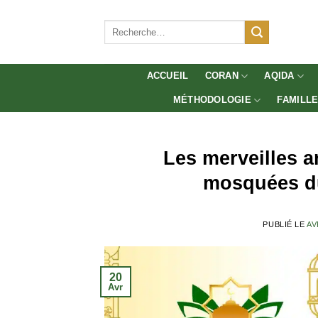
Aller
au
Recherche
pour :
contenu
ACCUEIL
CORAN
AQIDA
MÉTHODOLOGIE
FAMILL
Les merveilles ar
mosquées du
PUBLIÉ LE
AV
20
Avr