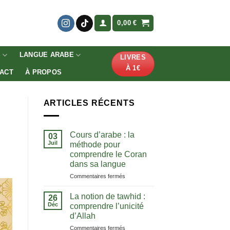
0,00
€
S
LANGUE ARABE
LIVRES
À 1€
ACT
À PROPOS
ARTICLES RÉCENTS
Cours d’arabe : la
03
Juil
méthode pour
comprendre le Coran
dans sa langue
sur
Commentaires fermés
Cours
d’arabe
La notion de tawhid :
26
:
Déc
comprendre l’unicité
la
d’Allah
méthode
sur
Commentaires fermés
pour