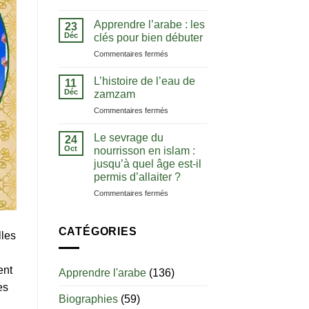
La
comprendre
notion
le
Apprendre l’arabe : les
23
de
Coran
Déc
clés pour bien débuter
tawhid
dans
sur
Commentaires fermés
:
sa
Apprendre
comprendre
langue
l’arabe
l’unicité
L’histoire de l’eau de
11
:
d’Allah
Déc
zamzam
les
sur
Commentaires fermés
clés
L’histoire
pour
de
bien
Le sevrage du
24
l’eau
débuter
Oct
nourrisson en islam :
de
jusqu’à quel âge est-il
zamzam
permis d’allaiter ?
sur
Commentaires fermés
Le
sevrage
du
CATÉGORIES
lles
nourrisson
en
islam
ent
Apprendre l'arabe
(136)
:
es
jusqu’à
Biographies
(59)
quel