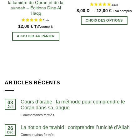
la lumière du Quran et de la
sunnah – Éditions Dine Al
Plage
8,00
€
–
12,00
€
TVA compris
Haqq
de
Ce
prix :
CHOIX DES OPTIONS
produi
8,00 €
12,00
€
à
TVA compris
a
12,00 €
plusie
AJOUTER AU PANIER
variat
Les
option
peuve
être
choisi
sur
ARTICLES RÉCENTS
la
page
du
Cours d’arabe : la méthode pour comprendre le
03
Juil
Coran dans sa langue
produi
sur
Commentaires fermés
Cours
d’arabe
La notion de tawhid : comprendre l’unicité d’Allah
26
:
Déc
sur
Commentaires fermés
la
La