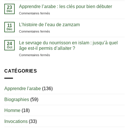
méthode
notion
Apprendre l’arabe : les clés pour bien débuter
pour
23
de
Déc
comprendre
sur
Commentaires fermés
tawhid
le
Apprendre
:
Coran
l’arabe
L’histoire de l’eau de zamzam
comprendre
11
dans
:
Déc
l’unicité
sa
sur
Commentaires fermés
les
d’Allah
langue
L’histoire
clés
de
Le sevrage du nourrisson en islam : jusqu’à quel
pour
24
l’eau
Oct
bien
âge est-il permis d’allaiter ?
de
débuter
sur
Commentaires fermés
zamzam
Le
sevrage
du
CATÉGORIES
nourrisson
en
islam
Apprendre l'arabe
(136)
:
jusqu’à
Biographies
(59)
quel
âge
est-
Homme
(18)
il
permis
Invocations
(33)
d’allaiter
?