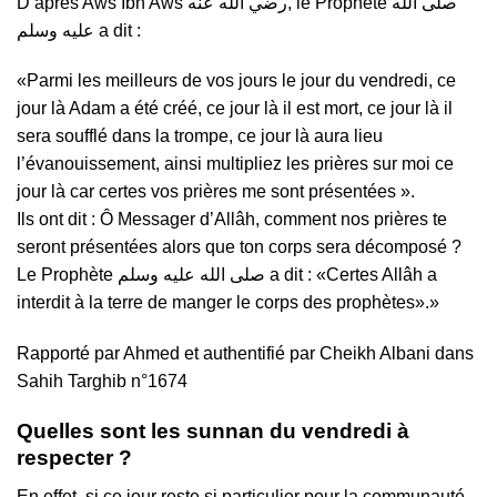
D’après Aws Ibn Aws رضي الله عنه, le Prophète صلى الله
عليه وسلم a dit :
«Parmi les meilleurs de vos jours le jour du vendredi, ce
jour là Adam a été créé, ce jour là il est mort, ce jour là il
sera soufflé dans la trompe, ce jour là aura lieu
l’évanouissement, ainsi multipliez les prières sur moi ce
jour là car certes vos prières me sont présentées ».
Ils ont dit : Ô Messager d’Allâh, comment nos prières te
seront présentées alors que ton corps sera décomposé ?
Le Prophète صلى الله عليه وسلم a dit : «Certes Allâh a
interdit à la terre de manger le corps des prophètes».»
Rapporté par Ahmed et authentifié par Cheikh Albani dans
Sahih Targhib n°1674
Quelles sont les sunnan
du vendredi à
respecter ?
En effet, si ce jour reste si particulier pour la communauté