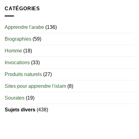
sevrage
du
CATÉGORIES
nourrisson
en
islam
Apprendre l'arabe
(136)
:
jusqu’à
Biographies
(59)
quel
âge
est-
Homme
(18)
il
permis
Invocations
(33)
d’allaiter
?
Produits naturels
(27)
Sites pour apprendre l'islam
(8)
Sourates
(19)
Sujets divers
(438)