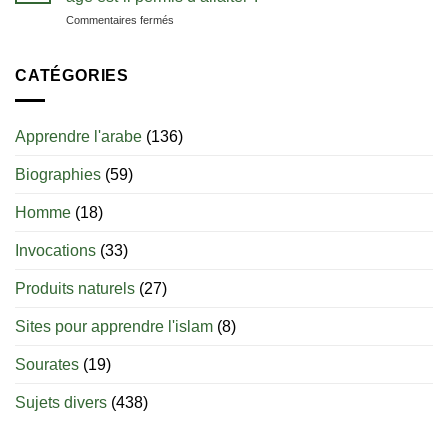
de
débuter
sur
Commentaires fermés
zamzam
Le
sevrage
du
CATÉGORIES
nourrisson
en
islam
Apprendre l'arabe
(136)
:
jusqu’à
Biographies
(59)
quel
âge
est-
Homme
(18)
il
permis
Invocations
(33)
d’allaiter
?
Produits naturels
(27)
Sites pour apprendre l'islam
(8)
Sourates
(19)
Sujets divers
(438)