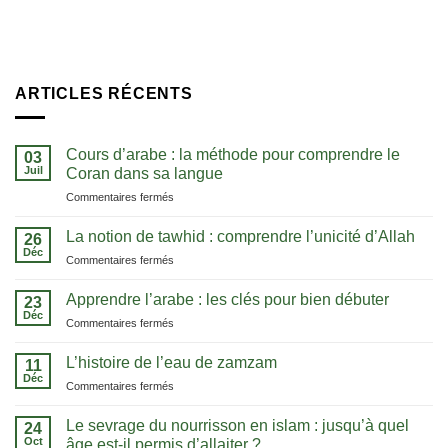
ARTICLES RÉCENTS
Cours d’arabe : la méthode pour comprendre le
03
Juil
Coran dans sa langue
sur
Commentaires fermés
Cours
d’arabe
La notion de tawhid : comprendre l’unicité d’Allah
26
:
Déc
sur
Commentaires fermés
la
La
méthode
notion
Apprendre l’arabe : les clés pour bien débuter
pour
23
de
Déc
comprendre
sur
Commentaires fermés
tawhid
le
Apprendre
:
Coran
l’arabe
L’histoire de l’eau de zamzam
comprendre
11
dans
:
Déc
l’unicité
sa
sur
Commentaires fermés
les
d’Allah
langue
L’histoire
clés
de
Le sevrage du nourrisson en islam : jusqu’à quel
pour
24
l’eau
Oct
bien
âge est-il permis d’allaiter ?