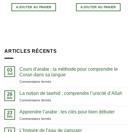
AJOUTER AU PANIER
AJOUTER AU PANIER
ARTICLES RÉCENTS
Cours d’arabe : la méthode pour comprendre le
03
Juil
Coran dans sa langue
sur
Commentaires fermés
Cours
d’arabe
La notion de tawhid : comprendre l’unicité d’Allah
26
:
Déc
sur
Commentaires fermés
la
La
méthode
notion
Apprendre l’arabe : les clés pour bien débuter
pour
23
de
Déc
comprendre
sur
Commentaires fermés
tawhid
le
Apprendre
:
Coran
l’arabe
L’histoire de l’eau de zamzam
comprendre
11
dans