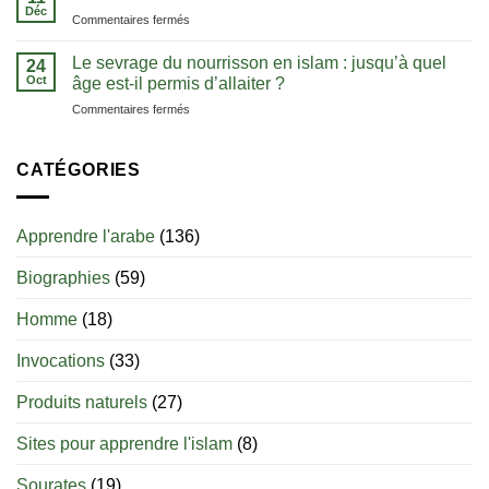
:
Déc
l’unicité
sa
sur
Commentaires fermés
les
d’Allah
langue
L’histoire
clés
de
Le sevrage du nourrisson en islam : jusqu’à quel
pour
24
l’eau
Oct
bien
âge est-il permis d’allaiter ?
de
débuter
sur
Commentaires fermés
zamzam
Le
sevrage
du
CATÉGORIES
nourrisson
en
islam
Apprendre l'arabe
(136)
:
jusqu’à
Biographies
(59)
quel
âge
est-
Homme
(18)
il
permis
Invocations
(33)
d’allaiter
?
Produits naturels
(27)
Sites pour apprendre l'islam
(8)
Sourates
(19)