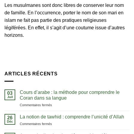
Les musulmanes sont donc libres de conserver leur nom
de famille. En l’occurrence, porter le nom de son mari en
islam ne fait pas partie des pratiques religieuses
légiférées. En effet, il s’agit d’une coutume issue d’autres
horizons.
ARTICLES RÉCENTS
Cours d’arabe : la méthode pour comprendre le
03
Juil
Coran dans sa langue
sur
Commentaires fermés
Cours
d’arabe
La notion de tawhid : comprendre l’unicité d’Allah
26
:
Déc
sur
Commentaires fermés
la
La
méthode
notion