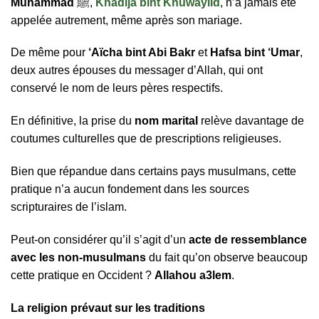
Muhammad
ﷺ,
Khadija bint Khuwaylid
, n’a jamais été
appelée autrement, même après son mariage.
De même pour
‘Aïcha bint Abi Bakr
et
Hafsa bint ‘Umar
,
deux autres épouses du messager d’Allah, qui ont
conservé le nom de leurs pères respectifs.
En définitive, la prise du
nom marital
relève davantage de
coutumes culturelles que de prescriptions religieuses.
Bien que répandue dans certains pays musulmans, cette
pratique n’a aucun fondement dans les sources
scripturaires de l’islam.
Peut-on considérer qu’il s’agit d’un
acte de ressemblance
avec les non-musulmans
du fait qu’on observe beaucoup
cette pratique en Occident ?
Allahou a3lem
.
La religion prévaut sur les traditions