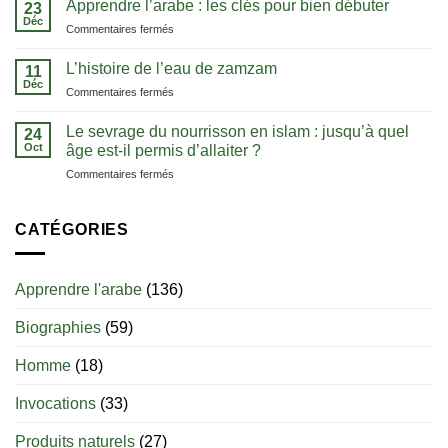
Apprendre l’arabe : les clés pour bien débuter
pour
23
de
Déc
comprendre
sur
Commentaires fermés
tawhid
le
Apprendre
:
Coran
l’arabe
L’histoire de l’eau de zamzam
comprendre
11
dans
:
Déc
l’unicité
sa
sur
Commentaires fermés
les
d’Allah
langue
L’histoire
clés
de
Le sevrage du nourrisson en islam : jusqu’à quel
pour
24
l’eau
Oct
bien
âge est-il permis d’allaiter ?
de
débuter
sur
Commentaires fermés
zamzam
Le
sevrage
du
CATÉGORIES
nourrisson
en
islam
Apprendre l'arabe
(136)
:
jusqu’à
Biographies
(59)
quel
âge
est-
Homme
(18)
il
permis
Invocations
(33)
d’allaiter
?
Produits naturels
(27)