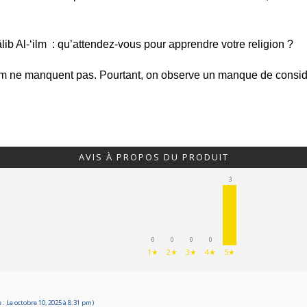
lib Al-‘ilm : qu’attendez-vous pour apprendre votre religion ?
am ne manquent pas. Pourtant, on observe un manque de considér
AVIS À PROPOS DU PRODUIT
3
0
0
0
0
1★
2★
3★
4★
5★
 Le octobre 10, 2025 à 8:31 pm)