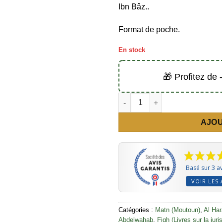
Ibn Bâz..
Format de poche.
En stock
🎁 Profitez de
quantité de Pack de 10 livres d
AJOU
Basé sur 3 av
VOIR LES 
Catégories :
Matn (Moutoun)
,
Al Ha
Abdelwahab
,
Fiqh (Livres sur la jur