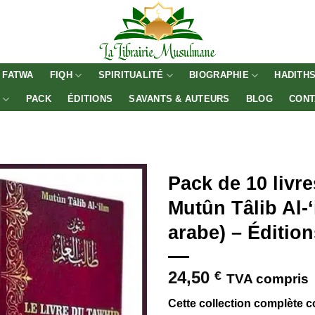
FATWA
FIQH
SPIRITUALITÉ
BIOGRAPHIE
HADITH
E
PACK
ÉDITIONS
SAVANTS & AUTEURS
BLOG
CONT
Pack de 10 livre
Mutûn Tâlib Al-‘
arabe) – Éditio
24,50
€
TVA compris
Cette collection complète co