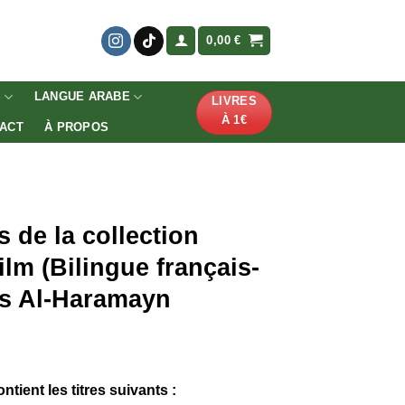
0,00
€
S
LANGUE ARABE
LIVRES
À 1€
ACT
À PROPOS
s de la collection
ilm (Bilingue français-
ns Al-Haramayn
ntient les titres suivants :