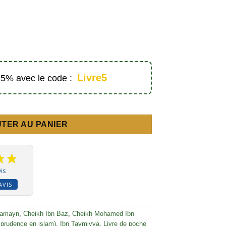
Livre5
 -5% avec le code :
e la collection Mutûn Tâlib Al-‘ilm (Bilingue français-arabe) - Édi
TER AU PANIER
is
AVIS
ramayn
,
Cheikh Ibn Baz
,
Cheikh Mohamed Ibn
isprudence en islam)
,
Ibn Taymiyya
,
Livre de poche