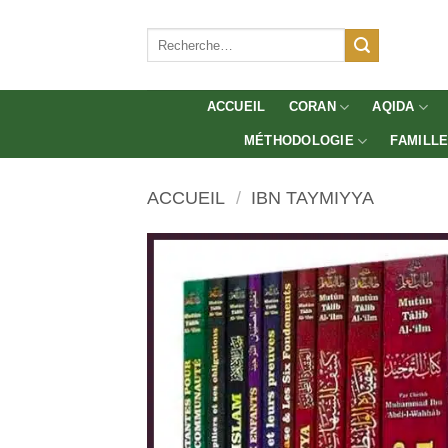
Aller
au
Recherche
pour :
contenu
ACCUEIL
CORAN
AQIDA
MÉTHODOLOGIE
FAMILL
ACCUEIL
/
IBN TAYMIYYA