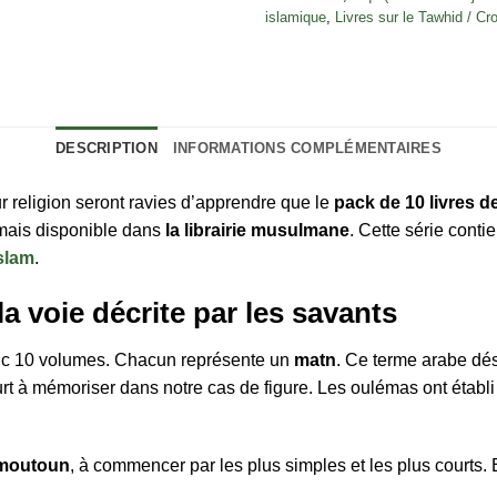
islamique
,
Livres sur le Tawhid / Cr
DESCRIPTION
INFORMATIONS COMPLÉMENTAIRES
 religion seront ravies d’apprendre que le
pack de 10 livres de
rmais disponible dans
la librairie musulmane
. Cette série conti
islam
.
a voie décrite par les savants
onc 10 volumes. Chacun représente un
matn
. Ce terme arabe dés
urt à mémoriser dans notre cas de figure. Les oulémas ont établi 
moutoun
, à commencer par les plus simples et les plus courts