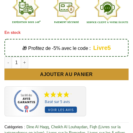
En stock
Livre5
🎁 Profitez de -5% avec le code :
quantité de Questions sur le jeûne et la Zakat Al-Fitr - Éditions
AJOUTER AU PANIER
Basé sur 5 avis
VOIR LES AVIS
Catégories :
Dine Al Haqq
,
Cheikh Al Louhaydan
,
Fiqh (Livres sur la
jurisprudence en islam)
,
Livres sur le Ramadan
,
Livres sur les 5 piliers