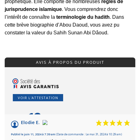
prophétique. Elle comporte de nombreuses
règles de
jurisprudence islamique
. Vous comprendrez donc
l’intérêt de connaître la
terminologie du hadith
. Dans
cette brève biographie d’Abou Daoud, vous avez pu
constater la valeur du Sahih Sunan Abi Dâoud.
AVIS À PROPOS DU PRODUIT
VOIR L'ATTESTATION
10
/10
Elodie E.
Basé sur 7 avis
Publié le juin 11, 2024 à 7:39 am
(Date de commande : Le mai 31, 2024 à 10:29 am)