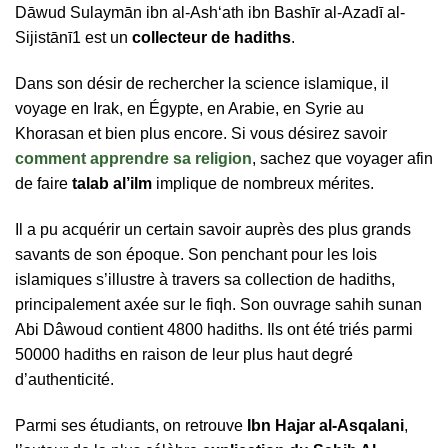
Dāwud Sulaymān ibn al-Ash‘ath ibn Bashīr al-Azadī al-
Sijistānī1 est un
collecteur de hadiths
.
Dans son désir de rechercher la science islamique, il
voyage en Irak, en Égypte, en Arabie, en Syrie au
Khorasan et bien plus encore. Si vous désirez savoir
comment apprendre sa religion
, sachez que voyager afin
de faire
talab al’ilm
implique de nombreux mérites.
Il a pu acquérir un certain savoir auprès des plus grands
savants de son époque. Son penchant pour les lois
islamiques s’illustre à travers sa collection de hadiths,
principalement axée sur le fiqh. Son ouvrage sahih sunan
Abi Dâwoud contient 4800 hadiths. Ils ont été triés parmi
50000 hadiths en raison de leur plus haut degré
d’authenticité.
Parmi ses étudiants, on retrouve
Ibn Hajar al-Asqalani
,