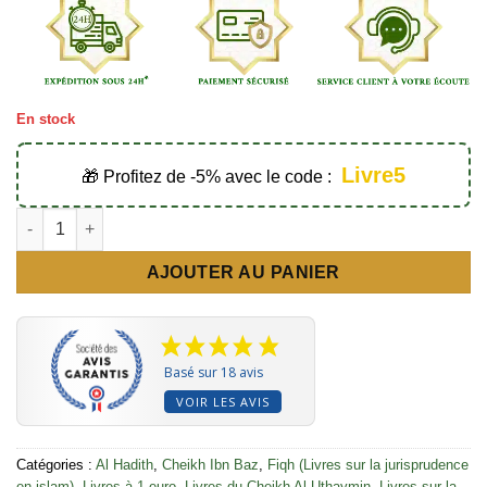
En stock
Livre5
🎁 Profitez de -5% avec le code :
quantité de La purification et la prière du malade - Éditions Al-
AJOUTER AU PANIER
Basé sur 18 avis
VOIR LES AVIS
Catégories :
Al Hadith
,
Cheikh Ibn Baz
,
Fiqh (Livres sur la jurisprudence
en islam)
,
Livres à 1 euro
,
Livres du Cheikh Al Uthaymin
,
Livres sur la