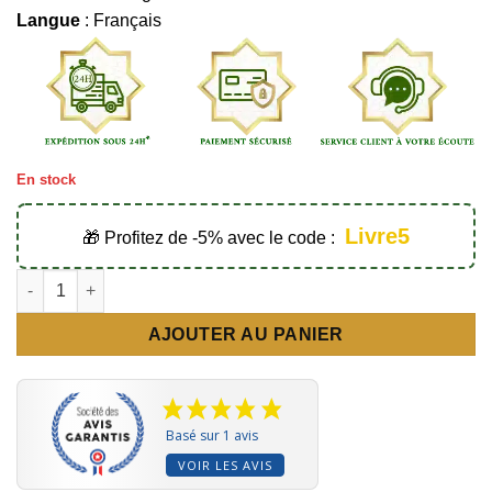
Langue
: Français
En stock
Livre5
🎁 Profitez de -5% avec le code :
AJOUTER AU PANIER
Basé sur 1 avis
VOIR LES AVIS