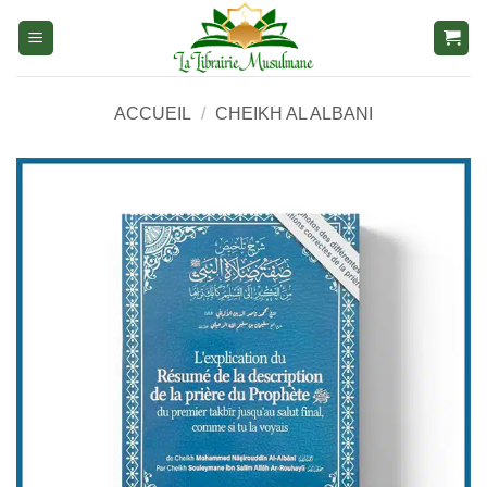
Aller
au
contenu
ACCUEIL
/
CHEIKH AL ALBANI