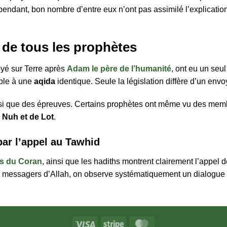
ependant, bon nombre d’entre eux n’ont pas assimilé l’explication 
n de tous les prophètes
yé sur Terre après
Adam le père de l’humanité
, ont eu un seul
ple à une
aqida
identique. Seule la législation diffère d’un envo
insi que des épreuves. Certains prophètes ont même vu des membr
e Nuh et de Lot
.
par l’appel au Tawhid
ts du Coran
, ainsi que les hadiths montrent clairement l’appel 
s messagers d’Allah, on observe systématiquement un dialogue 
Visa
Stripe
MasterCard