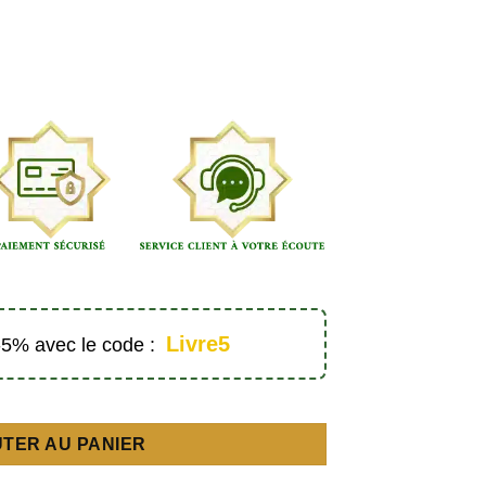
Livre5
 -5% avec le code :
quantité de Explication de 6 points de la vie du Prophète ﷺ - Éditions Al Bayyinah
TER AU PANIER