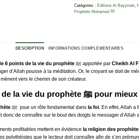
Catégories :
Éditions Al Bayyinah
,
H
Prophète Mohamed ﷺ
DESCRIPTION
INFORMATIONS COMPLÉMENTAIRES
 de 6 points de la vie du prophète
ﷺ apportée par
Cheikh Al 
er d’Allah pousse à la méditation. Or, le croyant se doit de médi
 mènent vers le chemin de son créateur.
L’explication de 6 points de la vie d
phète
ﷺ
joue un rôle fondamental dans
la foi
. En effet, Allah 
donc de connaître sur le bout des doigts le messager d’Allah afi
ents profitables mettent en évidence
la religion des prophète
 des polythéistes que le lecteur doit connaître afin de s’en pr