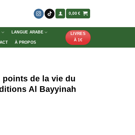
0,00
€
S
LANGUE ARABE
LIVRES
À 1€
ACT
À PROPOS
 points de la vie du
ète ﷺ – Éditions Al Bayyinah