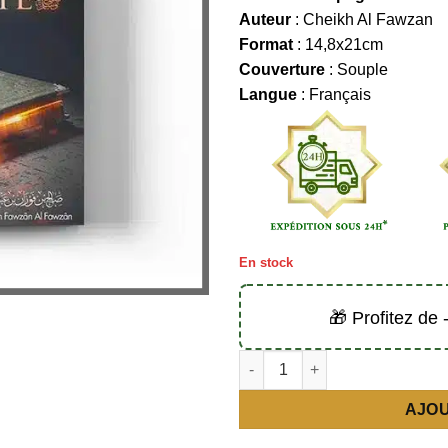
Auteur
: Cheikh Al Fawzan
Format
: 14,8x21cm
Couverture
: Souple
Langue
: Français
En stock
🎁 Profitez de
AJOU