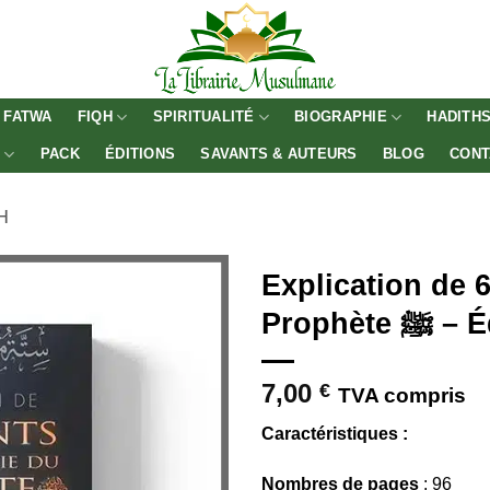
FATWA
FIQH
SPIRITUALITÉ
BIOGRAPHIE
HADITH
E
PACK
ÉDITIONS
SAVANTS & AUTEURS
BLOG
CONT
H
Explication de 6
Proph
7,00
€
TVA compris
Caractéristiques :
Nombres de pages
: 96