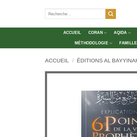
Aller
au
Recherche
pour :
contenu
ACCUEIL
CORAN
AQIDA
MÉTHODOLOGIE
FAMILL
ACCUEIL
/
ÉDITIONS AL BAYYINA