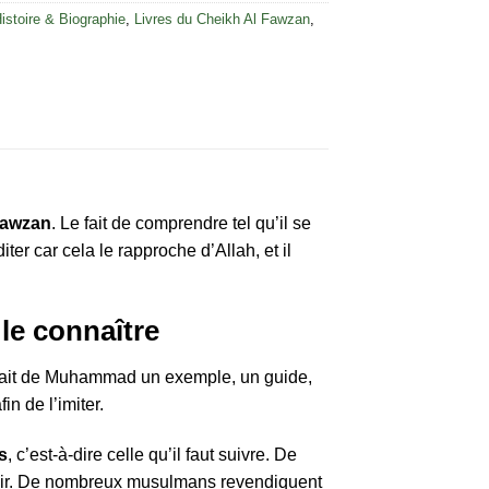
istoire & Biographie
,
Livres du Cheikh Al Fawzan
,
Fawzan
. Le fait de comprendre tel qu’il se
ter car cela le rapproche d’Allah, et il
u prophète ﷺ pour mieux le connaître
a fait de Muhammad un exemple, un guide,
n de l’imiter.
s
, c’est-à-dire celle qu’il faut suivre. De
émunir. De nombreux musulmans revendiquent