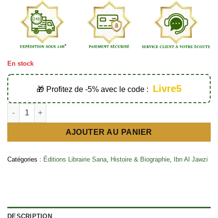
En stock
Livre5
🎁 Profitez de -5% avec le code :
quantité de Al Hassan Al Basri (Sa piété, ses sagesses, sa dévo
AJOUTER AU PANIER
Catégories :
Éditions Librairie Sana
,
Histoire & Biographie
,
Ibn Al Jawzi
DESCRIPTION