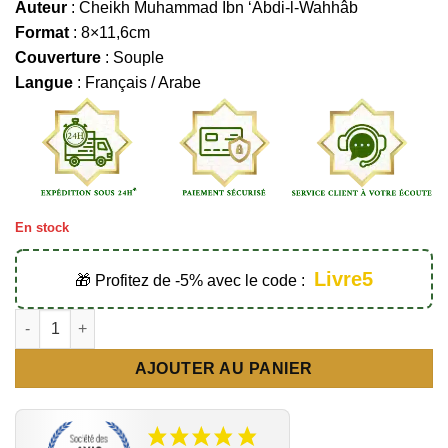
Auteur
: Cheikh Muhammad Ibn ‘Abdi-l-Wahhâb
Format
: 8×11,6cm
Couverture
: Souple
Langue
: Français / Arabe
En stock
Livre5
🎁 Profitez de -5% avec le code :
quantité de Apprendre l'unicité aux enfants (Matn) - Éditions 
AJOUTER AU PANIER