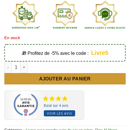
En stock
Livre5
🎁 Profitez de -5% avec le code :
quantité de Ar-Roqya l'exorcisme légiféré - Éditions Dine Al Ha
AJOUTER AU PANIER
Basé sur 4 avis
VOIR LES AVIS