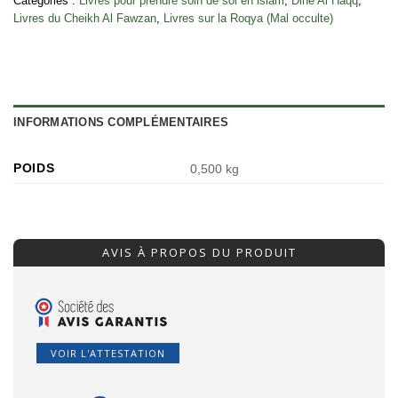
Catégories :
Livres pour prendre soin de soi en islam
,
Dine Al Haqq
,
Livres du Cheikh Al Fawzan
,
Livres sur la Roqya (Mal occulte)
INFORMATIONS COMPLÉMENTAIRES
POIDS
0,500 kg
AVIS À PROPOS DU PRODUIT
VOIR L'ATTESTATION