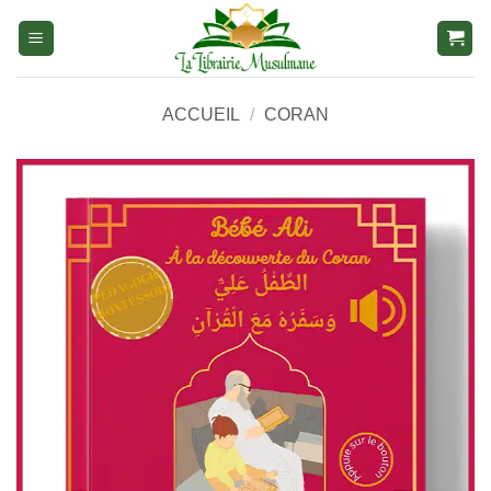
Aller
au
contenu
ACCUEIL
/
CORAN