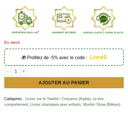
En stock
Livre5
🎁 Profitez de -5% avec le code :
quantité de Mini guide illustré des 100 bonnes manières en Isl
AJOUTER AU PANIER
Catégories :
Livres sur le Tawhid / Croyance (Aqida)
,
Le bon
comportement
,
Livres islamiques pour enfants
,
Muslim Show (Bdouin)