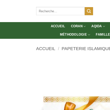
Aller
au
Recherche
pour :
contenu
ACCUEIL
CORAN
AQIDA
MÉTHODOLOGIE
FAMILL
ACCUEIL
/
PAPETERIE ISLAMIQU