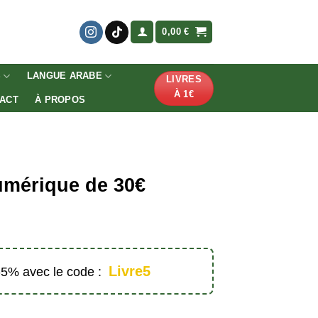
0,00
€
S
LANGUE ARABE
LIVRES
À 1€
ACT
À PROPOS
umérique de 30€
Livre5
 -5% avec le code :
érique de 30€