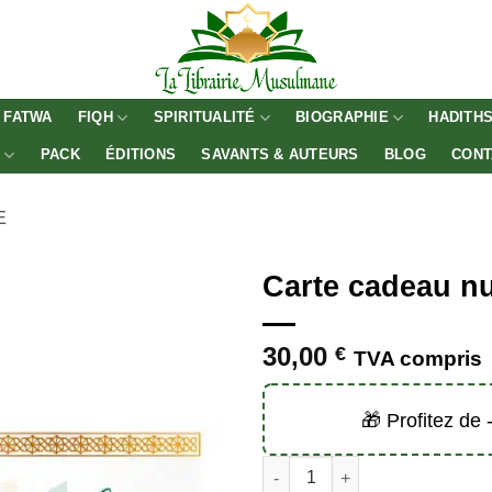
FATWA
FIQH
SPIRITUALITÉ
BIOGRAPHIE
HADITH
E
PACK
ÉDITIONS
SAVANTS & AUTEURS
BLOG
CONT
E
Carte cadeau n
30,00
€
TVA compris
🎁 Profitez de
quantité de Carte cadeau num