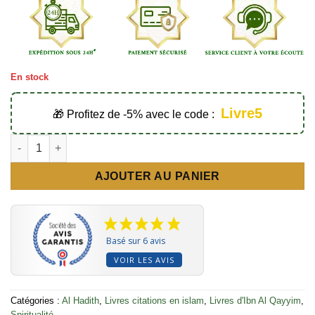
En stock
Livre5
🎁 Profitez de -5% avec le code :
quantité de Les plus belles citations spirituelles d'Ibn Al-Qayyi
AJOUTER AU PANIER
Basé sur 6 avis
VOIR LES AVIS
Catégories :
Al Hadith
,
Livres citations en islam
,
Livres d'Ibn Al Qayyim
,
Spiritualité