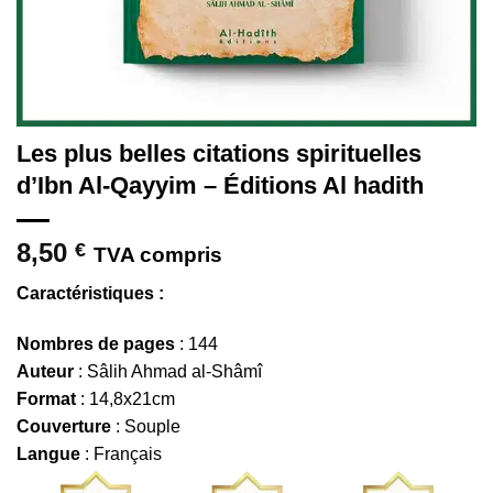
Les plus belles citations spirituelles
d’Ibn Al-Qayyim – Éditions Al hadith
8,50
€
TVA compris
Caractéristiques :
Nombres de pages
: 144
Auteur
: Sâlih Ahmad al-Shâmî
Format
: 14,8x21cm
Couverture
: Souple
Langue
: Français