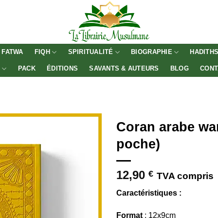
FATWA
FIQH
SPIRITUALITÉ
BIOGRAPHIE
HADITH
E
PACK
ÉDITIONS
SAVANTS & AUTEURS
BLOG
CONT
Coran arabe wa
poche)
12,90
€
TVA compris
Caractéristiques :
Format
: 12x9cm