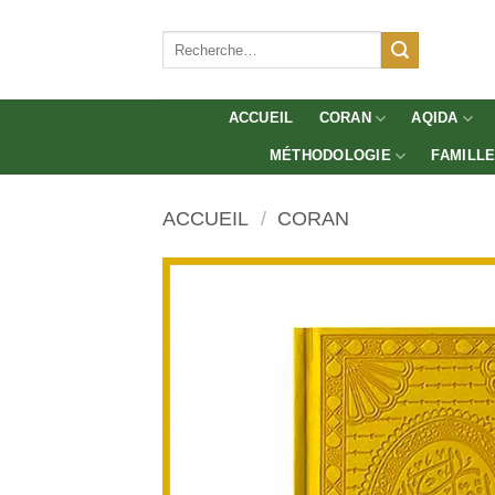
Aller
au
Recherche
pour :
contenu
ACCUEIL
CORAN
AQIDA
MÉTHODOLOGIE
FAMILL
ACCUEIL
/
CORAN