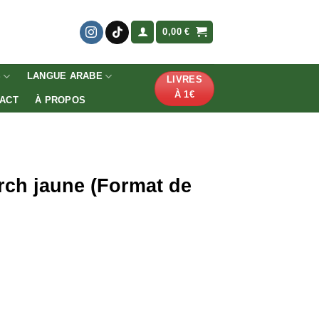
0,00
€
S
LANGUE ARABE
LIVRES
À 1€
ACT
À PROPOS
rch jaune (Format de