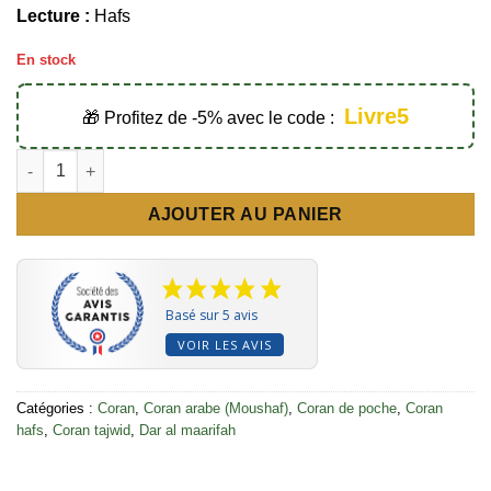
Lecture :
Hafs
En stock
Livre5
🎁 Profitez de -5% avec le code :
quantité de Coran de poche tajwid 12x9 bleu - Dar Al Maarifah
AJOUTER AU PANIER
Basé sur 5 avis
VOIR LES AVIS
Catégories :
Coran
,
Coran arabe (Moushaf)
,
Coran de poche
,
Coran
hafs
,
Coran tajwid
,
Dar al maarifah