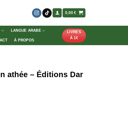
0,00
€
S
LANGUE ARABE
LIVRES
À 1€
ACT
À PROPOS
n athée – Éditions Dar