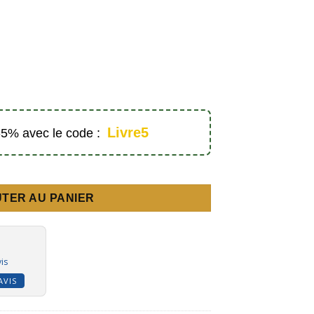
Livre5
 -5% avec le code :
thée - Éditions Dar Al Muslim
TER AU PANIER
is
AVIS