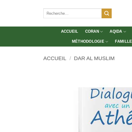
Aller
au
Recherche
pour :
contenu
ACCUEIL
CORAN
AQIDA
MÉTHODOLOGIE
FAMILL
ACCUEIL
/
DAR AL MUSLIM