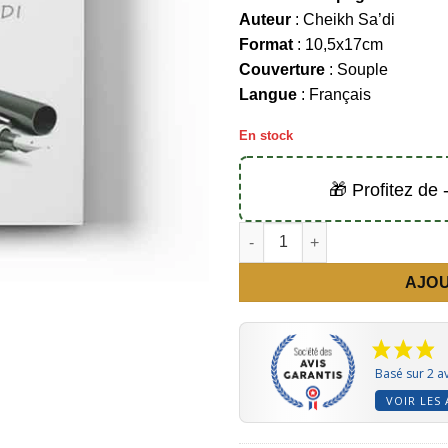
Auteur
: Cheikh Sa’di
Format
: 10,5x17cm
Couverture
: Souple
Langue
: Français
En stock
🎁 Profitez de
quantité de Dialogue avec un a
AJOU
Basé sur 2 av
VOIR LES 