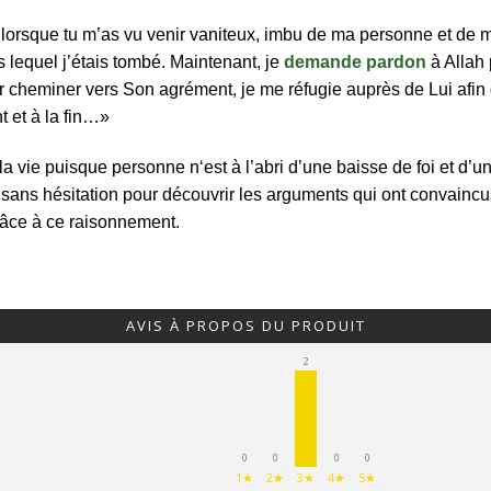
rt lorsque tu m’as vu venir vaniteux, imbu de ma personne et de m
 lequel j’étais tombé. Maintenant, je
demande pardon
à Allah 
 cheminer vers Son agrément, je me réfugie auprès de Lui afin 
 et à la fin…»
la vie puisque personne n‘est à l’abri d’une baisse de foi et d’u
e sans hésitation pour découvrir les arguments qui ont convainc
râce à ce raisonnement.
AVIS À PROPOS DU PRODUIT
2
0
0
0
0
1★
2★
3★
4★
5★