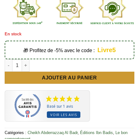
En stock
Livre5
🎁 Profitez de -5% avec le code :
quantité de Dix piliers pour l'éducation des enfants - Éditions 
AJOUTER AU PANIER
Basé sur 1 avis
VOIR LES AVIS
Catégories :
Cheikh Abderrazzaq Al Badr
,
Éditions Ibn Badis
,
Le bon
comportement