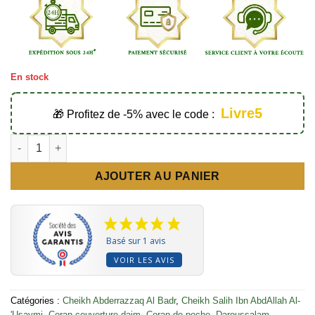
En stock
Livre5
🎁 Profitez de -5% avec le code :
quantité de Dix règles relatives à la droiture - Éditions Ibn Badi
AJOUTER AU PANIER
Basé sur 1 avis
VOIR LES AVIS
Catégories :
Cheikh Abderrazzaq Al Badr
,
Cheikh Salih Ibn AbdAllah Al-
'Usaymi
,
Coran couverture daim
,
Coran de poche
,
Daroussalam
,