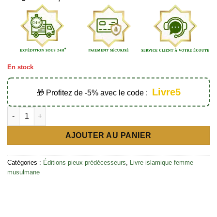
En stock
Livre5
🎁 Profitez de -5% avec le code :
quantité de En l’honneur de nos soeurs : Dignité de la femme e
AJOUTER AU PANIER
Catégories :
Éditions pieux prédécesseurs
,
Livre islamique femme
musulmane