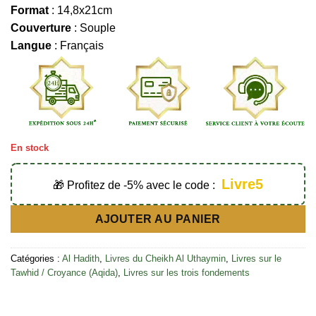
Format
: 14,8x21cm
Couverture
: Souple
Langue
: Français
En stock
Livre5
🎁 Profitez de -5% avec le code :
AJOUTER AU PANIER
Catégories :
Al Hadith
,
Livres du Cheikh Al Uthaymin
,
Livres sur le
Tawhid / Croyance (Aqida)
,
Livres sur les trois fondements