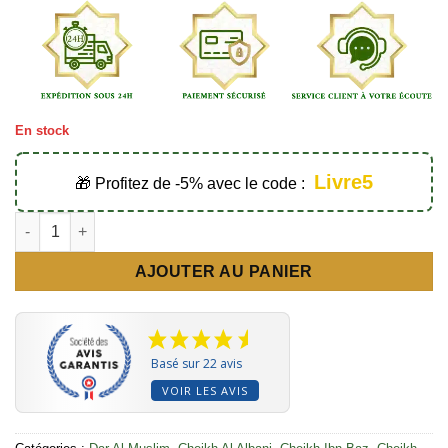
En stock
Livre5
🎁 Profitez de -5% avec le code :
quantité de Fatwas à l'usage des convertis - Éditions Dar Al Mu
AJOUTER AU PANIER
Basé sur 22 avis
VOIR LES AVIS