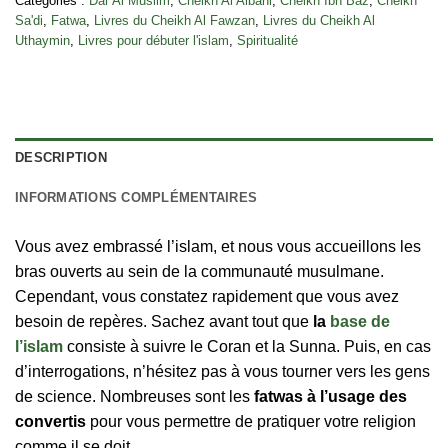
Catégories :
Dar Al Muslim
,
Cheikh Al Albani
,
Cheikh Ibn Baz
,
Cheikh
Sa'di
,
Fatwa
,
Livres du Cheikh Al Fawzan
,
Livres du Cheikh Al
Uthaymin
,
Livres pour débuter l'islam
,
Spiritualité
DESCRIPTION
INFORMATIONS COMPLÉMENTAIRES
Vous avez embrassé l’islam, et nous vous accueillons les
bras ouverts au sein de la communauté musulmane.
Cependant, vous constatez rapidement que vous avez
besoin de repères. Sachez avant tout que
la
base de
l’islam
consiste à suivre le Coran et la Sunna. Puis, en cas
d’interrogations, n’hésitez pas à vous tourner vers les gens
de science. Nombreuses sont les
fatwas à l’usage des
convertis
pour vous permettre de pratiquer votre religion
comme il se doit.