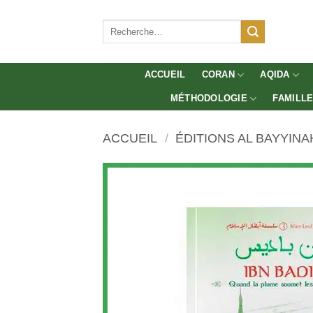
Aller
au
Recherche
pour :
contenu
ACCUEIL
CORAN
AQIDA
MÉTHODOLOGIE
FAMILL
ACCUEIL
/
ÉDITIONS AL BAYYINA