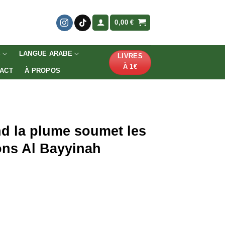
0,00
€
S
LANGUE ARABE
LIVRES
À 1€
ACT
À PROPOS
d la plume soumet les
ons Al Bayyinah