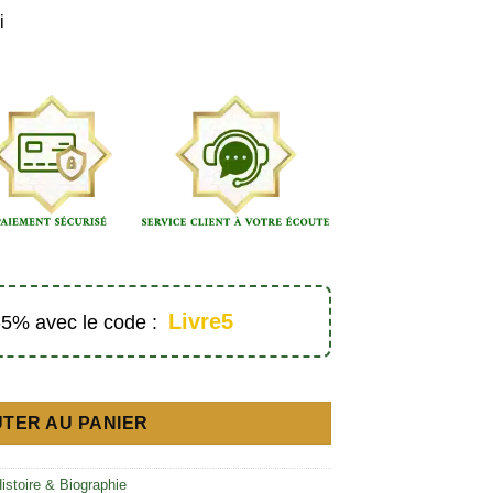
i
Livre5
 -5% avec le code :
la plume soumet les canons) - Éditions Al Bayyinah
TER AU PANIER
istoire & Biographie