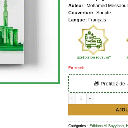
Auteur
: Mohamed Messaour
Couverture
: Souple
Langue
: Français
En stock
🎁 Profitez de
quantité de Ibn Badis (Quand 
AJOU
Catégories :
Éditions Al Bayyinah
,
H