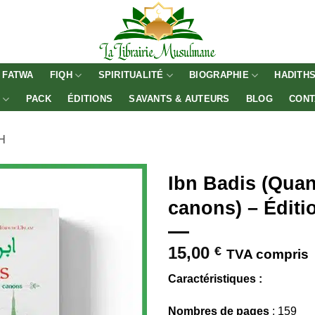
FATWA
FIQH
SPIRITUALITÉ
BIOGRAPHIE
HADITH
E
PACK
ÉDITIONS
SAVANTS & AUTEURS
BLOG
CONT
H
Ibn Badis (Quan
canons) – Éditi
15,00
€
TVA compris
Caractéristiques :
Nombres de pages
: 159