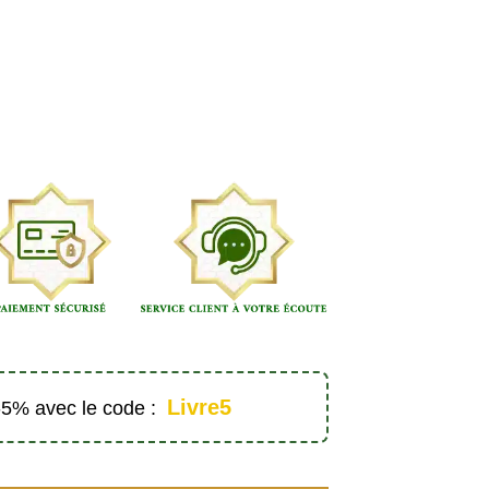
Livre5
 -5% avec le code :
nvocations pour les enfants (Version fille) - Éditions Ibn Badis