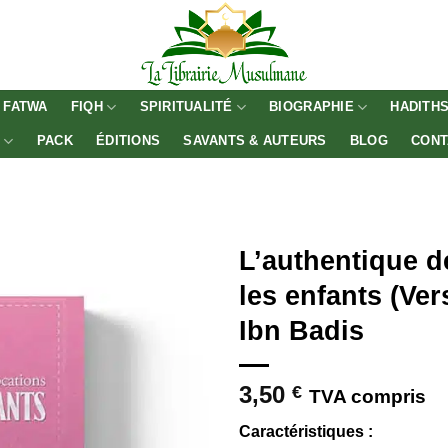
FATWA
FIQH
SPIRITUALITÉ
BIOGRAPHIE
HADITH
E
PACK
ÉDITIONS
SAVANTS & AUTEURS
BLOG
CONT
L’authentique d
les enfants (Vers
Ibn Badis
3,50
€
TVA compris
Caractéristiques :