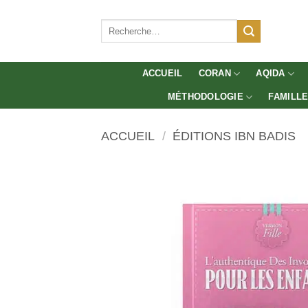
Aller
au
Recherche
pour :
contenu
ACCUEIL
CORAN
AQIDA
MÉTHODOLOGIE
FAMILL
ACCUEIL
/
ÉDITIONS IBN BADIS