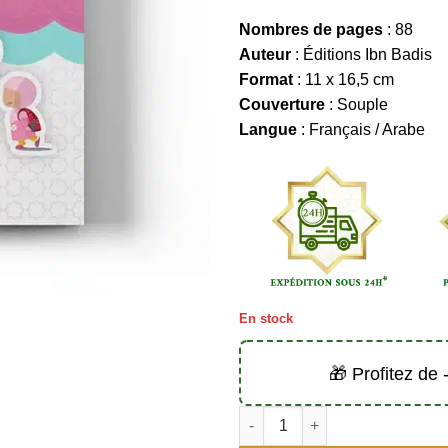
Nombres de pages
: 88
Auteur
: Éditions Ibn Badis
Format
: 11 x 16,5 cm
Couverture
: Souple
Langue
: Français / Arabe
En stock
🎁 Profitez de
quantité de L'authentique des i