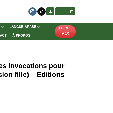
0,00
€
S
LANGUE ARABE
LIVRES
À 1€
ACT
À PROPOS
es invocations pour
ion fille) – Éditions