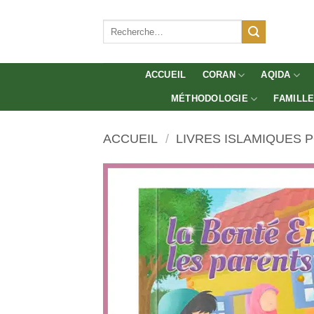
Aller
au
Recherche
pour :
contenu
ACCUEIL
CORAN
AQIDA
MÉTHODOLOGIE
FAMILL
ACCUEIL
/
LIVRES ISLAMIQUES 