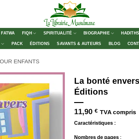
FATWA
FIQH
SPIRITUALITÉ
BIOGRAPHIE
HADITH
E
PACK
ÉDITIONS
SAVANTS & AUTEURS
BLOG
CONT
POUR ENFANTS
La bonté envers
Éditions
11,90
€
TVA compris
Caractéristiques :
Nombres de pages
: