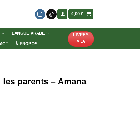
0,00
€
S
LANGUE ARABE
LIVRES
À 1€
ACT
À PROPOS
 les parents – Amana