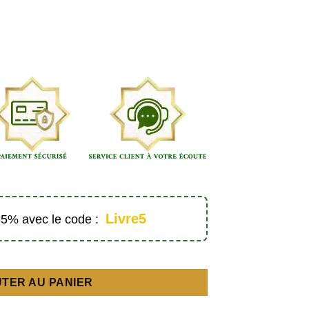
Livre5
 -5% avec le code :
es parents – Amana Éditions
TER AU PANIER