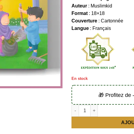
Auteur
: Muslimkid
Format
: 18×18
Couverture
: Cartonnée
Langue
: Français
En stock
🎁 Profitez de
quantité de La bonté envers l
AJOU